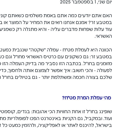
יום שני, 1 בספטמבר 2025
האם אתם יודעים כמה אתם באמת משלמים כשאתם קונים 
במטבע זר? אמנם אנחנו רואים את המחיר על המוצר או ב
עוד עלות שפחות מדברים עליה - והיא מתגלה רק כשמגיע 
האשראי.
הכוונה היא לעמלת מט"ח - עמלה "שקטה" שנגבית כמעט ע
במטבע זר: גם כשקונים עם כרטיס האשראי מחו"ל וגם כ
מזומנים בחו"ל. בכתבה הזו נסביר מה בדיוק העמלה הזו כ
לפעולה - והכי חשוב: איך אפשר לצמצם אותה ולחסוך, כדי
שלכם בצורה חכמה ומשתלמת יותר - גם בטיולים בחו"ל וגם
 מהי עמלת המרת מט"ח?
שופינג בחו"ל זו אחת החוויות הכי אהובות: בגדים, קוסמטי
ועוד. ובמקביל, גם הקניות באינטרנט הפכו לפופולריות מ
בישראל, להיכנס לאתר או לאפליקציה, ולהזמין כמעט כל ד