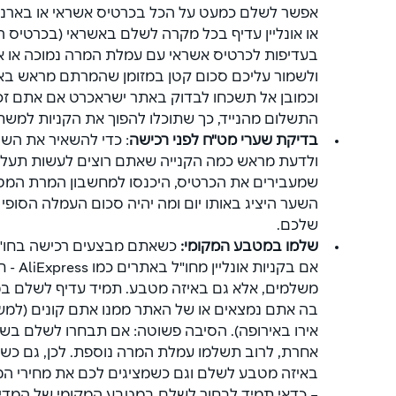
אפשר לשלם כמעט על הכל בכרטיס אשראי או בארנק ד
או אונליין עדיף בכל מקרה לשלם באשראי (בכרטיס הפי
ולשמור עליכם סכום קטן במזומן שהמרתם מראש באר
וכמובן אל תשכחו לבדוק באתר ישראכרט אם אתם זכא
התשלום מהנייד, כך שתוכלו להפוך את הקניות למשתל
בדיקת שערי מט"ח לפני רכישה
: כדי להשאיר את השל
ולדעת מראש כמה הקנייה שאתם רוצים לעשות תעלה ל
שמעבירים את הכרטיס, היכנסו למחשבון המרת המט"
השער היציג באותו יום ומה יהיה סכום העמלה הסופ
שלכם.
שלמו במטבע המקומי:
 כשאתם מבצעים רכישה בחו"ל -
אם בקניו
משלמים, אלא גם באיזה מטבע. תמיד עדיף לשלם ב
בה אתם נמצאים או של האתר ממנו אתם קונים (למשל
אירו באירופה). הסיבה פשוטה: אם תבחרו לשלם בשק
אחרת, לרוב תשלמו עמלת המרה נוספת. לכן, גם כש
באיזה מטבע לשלם וגם כשמציגים לכם את מחירי המו