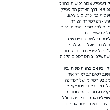
יגיטלי. עבור רכישות בחו"ל 
זי או דרך הארנק הדיגיטלי), 
בעדיפות לכרטיס אשראי עם עמלת המרה נמוכה או אפסית כמו כרטיס BASIC, 
ץ - רק למקרה הצורך. 
ים להטבות או הנחות עבור 
מת אפילו יותר.
יטה בעלויות בידיים שלכם 
כם בפועל - רגע לפני 
ח של ישראכרט, ובדקו מה 
י שתשלמו ביחס לסכום הקניה 
 בין אם בחנות פיזית ובין 
ת אונליין מחו"ל באתרים כמו AliExpress - חשוב לשים לב לא רק איך 
מטבע המקומי של המדינה 
, דולר באתר אמריקאי או 
לים עבור רכישה ממדינה 
שואלים אתכם בקופה בחו"ל 
צרים באתר ממנו את קונים 