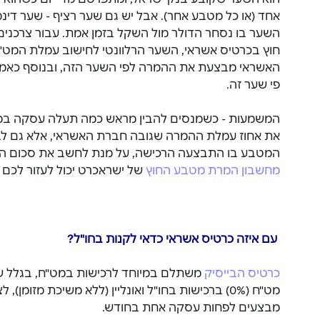
הוא השער שקובע בנק ישראל, ומתפרסם מדי יום כשהוא ק
אחד (או כל מטבע אחר). אבל יש גם שער רציף - שער דינמ
השער בו נסחר הדולר מול השקל בזמן אמת. עבור צרכנ
חוץ בכרטיס אשראי, השער הרלוונטי לחישוב עמלת המט"ח
האשראי מבצעת את ההמרה לפי השער הזה, ובנוסף כאמו
פי שער זה.
המשמעות - כשמנסים להבין מראש כמה תעלה עסקה במטב
את אחוז עמלת ההמרה שגובה חברת האשראי, אלא גם לב
המטבע בו התבצעה הרכישה, על מנת לחשב את סכום הע
מחשבון המרת מטבע החוץ
 של ישראכרט יכול לעזור לכם
 עם איזה כרטיס אשראי כדאי לקנות בחו"ל?
כרטיס הבייסיק
 משתלם במיוחד לרכישות במט"ח, בגלל ש
מט"ח (0%) ברכישות בחו"ל ואונליין (ללא משיכת מזומן
מבצעים לפחות עסקה אחת בחודש.