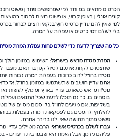
הכרטיס מתאים במיוחד למי שמחפשים פתרון פשוט וחכם ל
קונים אונליין באופן קבוע, או פשוט רוצים לחסוך בהוצאות 
למי שאין להם עדיין כרטיס חוץ־בנקאי ורוצים לבחור בכ
בלי לשלם דמי כרטיס או עמלות על המרה.
 כל מה שצריך לדעת כדי לשלם פחות עמלת המרת מט"ח
המרת מט"ח מראש בישראל
: השימוש במזומן הולך ו
שתצטרכו לקחת איתכם לטיול קטן בהתאם. מעבר לכך
מט"ח בחו"ל לרוב כרוכות בעמלות המרה גבוהות יות
אתם עדיין חושבים שתשתמשו במזומן בחו"ל, אז כדאי
מט"ח מראש כשאתם עדיין בארץ, ומומלץ לעשות זאת
בוטחים בו. כך גם תוכלו לדעת שכל התנאים ועמלות
בשקיפות. אם מגיעים לחו"ל בלי סכום מסוים של מטבע
להילחץ ולהסכים גם לעסקאות המרה בעמלות גבוהות מד
פשוט מתוך תחושה שאין לנו ברירה אחרת.
עברו לשלם בכרטיס אשראי
: הרבה מטיילים עדיין מר
עליהם מזומן, אבל האמת היא שבמרבית היעדים - במי