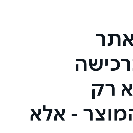
אתר
ברכישה
א רק
וצר - אלא