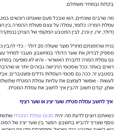
בקלות ובמחיר משתלם.
מה שרבים שוכחים, הוא שבכל פעם שאנחנו רוכשים במטב
עמלת המרה: כלומר, עמלה על עצם פעולת ההמרה בין ה
(דולר, יורו, ין וכו'), לבין המטבע המקומי של הצרכן (במקר
נניח שהזמנתם מחו"ל מוצר שעולה 0
מספיק לבדוק את שער הדולר במחשבון. מעבר למחיר עצ
גם עמלת המרה לחברת האשראי - והיא לא מופיעה במחיר
רואים באתר. ככל שסכומי הרכישה גבוהים יותר או שהר
במטבע זר, ככה גם סכומי העמלות גדלים ומצטברים. אבל
לעשות - ואפשר לצמצם את עלויות עמלת המט"ח שתשלמו. 
אותן, קודם חשוב להבין איך לחשב את עמלת המט"ח.
 איך לחשב עמלת מט"ח: שער יציג או שער רציף
כשאתם רוצים לדעת מה יהיה 
סכום עמלת המט"ח
 שתשלמו
נוסף שצריך להביא בחשבון: הפער בין שער יציג של המטבע,