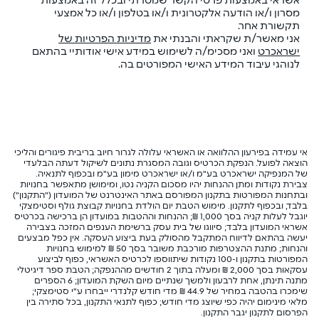
אשראי באמצעות פרטי הקשר שמסרתי ובכלל זה באמצעות
מסרון ו/או הודעה אלקטרונית ו/או בטלפון ו/או כל אמצעי
תקשורת אחר.
אני מאשר/ת שקראתי והבנתי את
מדיניות הפרטיות של
ישראכרט
ואני מסכימ/ה לשימוש במידע אישי אודותיי בהתאם
לנוהגי עיבוד המידע האישי המפורטים בה.
אי עמידה בפירעון ההלוואה או האשראי עלולה לגרור חיוב בריבית פיגורים והליכי
הוצאה לפועל. הנפקת הכרטיס וגובה המסגרת נתונים לשיקול דעתה הבלעדי
של המנפיקה ישראכרט בע"מ ו/או ישראכרט מימון בע"מ ובכפוף לתנאיה.
צבירת נקודות ומתן ההנחות יהיו מסכום הקניה נטו, ומימושן מתאפשר בחנויות
ובתחנות המפורטות בתקנון המפורסם באתר האינטרנט של המועדון ("התקנון")
בלבד, ובכפוף לתקנון. מימוש הטבת יום הולדת בחנויות קבוצת גולף וסטימצקי
יוגבל לעלות קניה בסך 1,000 ₪; ההנחות וההטבות במועדון הן ברכישה בכרטיס
אשראי המועדון בלבד; סיווגו של בית עסק ברשימת הענפים המזכה בצבירה
יעשה בהתאם לדיווח המתקבל מהסולק בעת ביצוע העסקה. אין כפל מבצעים
והנחות; מתנת ההצטרפות מורכבת משובר בסך 50 ₪ למימוש בחנויות
המפורטות בתקנון ו-100 נקודות שיתווספו לכרטיס האשראי, כפוף לביצוע
עסקאות בסך 2,000 ₪ ומעלה בתוך 2 חודשים מההנפקה; הטבת ספר דיגיטלי
מתנה תינתן, אחת לרבעון ולמשך שנתיים מיום השקת המועדון; 6 הספרים
שימכרו בהטבה במחיר של 44.9 ₪ מדי חודש קלנדרי ייבחרו ע"י סטימצקי;
מלאי מינימום יהיה כפי שיוצג מדי חודש; כפוף לתנאי התקנון, בכל סתירה בין
הפרסום לתקנון יגבר התקנון.