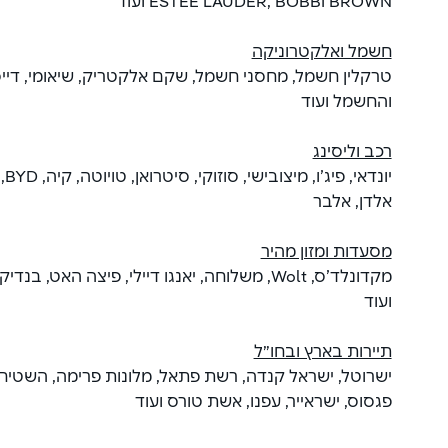
ESTEE LAUDER, BOBBI BROWN ועוד
חשמל ואלקטרוניקה
טרקלין חשמל, מחסני חשמל, שקם אלקטריק, שיאומי, דייסו
והחשמל ועוד
רכב וליסינג
יונ
אלדן, אלבר
מסעדות ומזון מהיר
מקדונלד’ס, Wolt, משלוחה, יאנגו דיילי, פיצה האט
ועוד
תיירות בארץ ובחו״ל
ישרוטל, ישראל קנדה, רשת פתאל, מלונות פרימה, השטיח
פגסוס, ישראייר, עפנו, אשת טורס ועוד