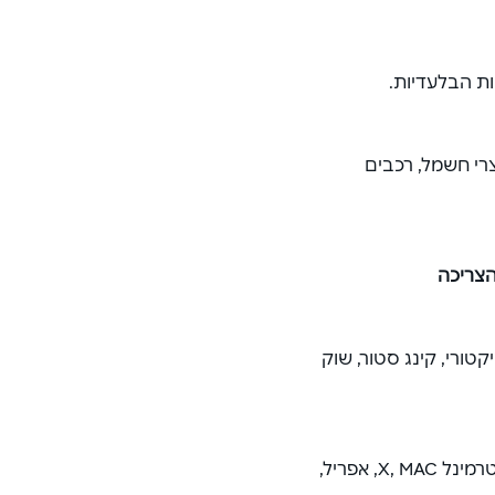
ות הבלעדיות.
רי חשמל, רכבים
הצריכה
קטורי, קינג סטור, שוק
קבוצת פוקס, קבוצת גולף, קבוצת קאסטרו, מגה ספורט, טרמינל X, MAC, אפריל,