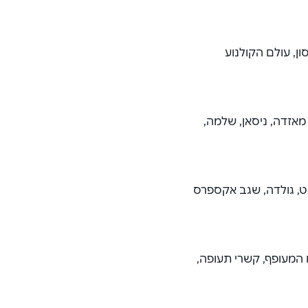
ן, עולם הקולנוע
דאי, פיג’ו, מיצובישי, סוזוקי, סיטרואן, טויוטה, קיה, BYD, מאזדה, ניסאן, שלמה,
, בנדיקט, גולדה, שגב אקספרס
 המעופף, קשרי תעופה,