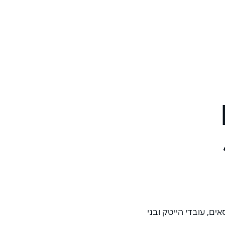
הטבות נוספות
ים, עובדי הייטק ובני