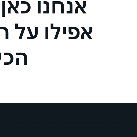
אנחנו כאן
אפילו על 
הכי
1,251 . ·קבלת האשראי מותנית בהגשת בקשה לישראכרט, העמדת האשראי 
·כחלק מהליך בקשת ההלוואה, תמסור/י לנו נתונים שונים אודותיך. חלקם 