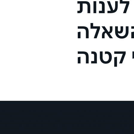
 לענות
למה כדאי להשתמש במחשבו
אילו סכומים אפשר לבדוק ב
השאלה
איך מתבצע החישוב?
 קטנה
איך מחשבים את הריבית על 
לפי שיקול דעתה המוחלט של ישראכרט ובכפוף לתנאיה. ·הפרסום איננו מהווה הצעה ל
לפי דרישה בדין וחלקם מרצונך החופשי. ככל שלא תמסור/י את מי מהנתונים יתכן שלא