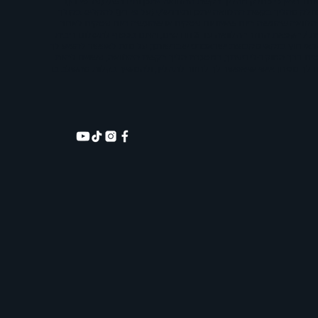
 נותן/נת ביחס למידע לפי מדיניות הפרטיות הזמינה באתר יחולו גם על נתונים אלה - https://digital.isracard.co.il/pages/legal/privacy . ·במיוחד נציין כי כחלק מהליך בקשת ההלוואה ייתכן ותידרש/י (על פי דין)
לק מהליך בקשת ההלוואה ייתכן ותידרש/י (על פי דין) להקליט בקולך
הלוואה שהוגשה ביום שאינו יום עסקים או שהוגשה ביום עסקים לאחר
השעה 17:00, יראו אותה כבקשה שהתקבלה ביום העסקים העוקב. ·הנחת 0.5% בריבית בדיגיטל תינתן משיעור הריבית המוצעת ללקוח ובתוקף עד 31.12.2025 ·דחיית / הקפאת החזר ההלוואה עד 3 חודשים, והינם בכפוף לתשלום ריבית
שראי חוץ בנקאי מקבוצת ישראכרט שברשותך, על מנת לאפשר להציע לך
ם דרך המוקד ·לידיעתך, במסגרת הליך בקשת ההלוואה, עשויים להיות
לח לך מסרון אישי שיאפשר לך לחזור לתהליך, ולהמשיך בקלות מהשלב בו