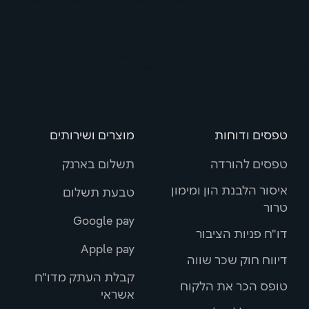
שההסכמות שאת/ה
ור מאפיינים ביומטריים אודותיך אך נשמור את צילומך ואת צילום התעודה. בנוסף, כח
 אף היא. ·הלוואה שאושרה תועמד תוך יום עסקים ממועד הגשת בקשת ההלוואה. בקשת 
עתך, יתכן כי הצעת הלוואה שתוצע לך (ככל ותוצע) תכלול הקטנת מסגרת בכרטיס א
הצעת ההלוואה. אם יש לך כרטיס נוסף, תמיד אפשר לבצע העברת מסגרות בין כרטיסי
שת ההלוואה. ·בלחיצה על המשך, במקרה של נטישת התהליך הדיגיטלי לאחר הזדהות, נש
טפסים ודוחות
מוצרים ושירותים
טפסים להורדה
תשלום בארנק
איסור הלבנת הון ומימון
טבעת תשלום
טרור
Google pay
דו"ח פניות הציבור
Apple pay
דיווח חוק שכר שווה
קבלת העתק מדו"ח
טופס הכר את הלקוח
אשראי