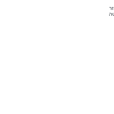
זר
טה