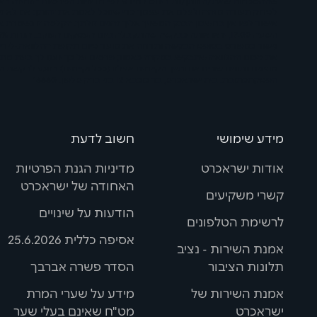
לסרוק תעודה מזהה ולצלם את עצמך כדי שנוכל לאמת את זהותך. אנו לא נשמ
אישור לפיו אין בחשבון הבנק המשויך אליך נהנים זולתך. הקלטה זו נשמרת
גישור כמפורט בטופס הבקשה ותדחה את מועד סיום תקופת ההלוואה. ·לידי
את סכום ההלוואה שתבקש. במקרה כאמור, פרטים על כך יוצגו לך בעת מתן 
מוצגים נתונים שונים אודותייך הקיימים אצלנו (ככל וקיימים) בנוגע לבק
הפסקת כתובת: בית ישראכרט, בר כוכבא 12 בני ברק טלפון: 6660*
מידע שימושי
חשוב לדעת
אודות ישראכרט
מדיניות הגנת הפרטיות
האחודה של ישראכרט
קשרי משקיעים
הודעות על שינויים
לרשימת הטלפונים
אסיפה כללית 25.6.2026
אמנת השירות - נציב
תלונות הציבור
הסדר פשרה אברבך
אמנת השירות של
מידע על שערי המרת
ישראכרט
מט"ח שאינם בעלי שער