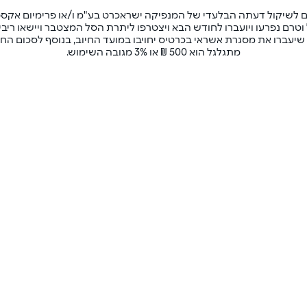
 לשיקול דעתה הבלעדי של המנפיקה ישראכרט בע"מ ו/או פרימיום אקספר
טרם נפרעו ויועברו לחודש הבא ויצטרפו ליתרת הסל המצטבר ויישאו רי
יעברו את מסגרת אשראי בכרטיס יחויבו במועד החיוב, בנוסף לסכום החי
מתגלגל הוא 500 ₪ או 3% מגובה השימוש.
איך זה 
בוחרים מראש סכום לחיוב 
היתרה המצטברת תישא את
להצטרפות אונליין