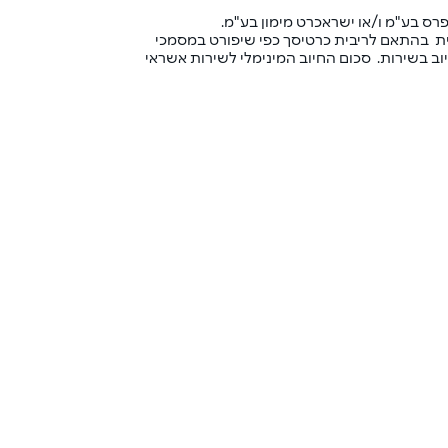
ס בע"מ ו/או ישראכרט מימון בע"מ.
בית בהתאם לריבית כרטיסך כפי שיפורט במסמכי
וב בשירות. סכום החיוב המינימלי לשירות אשראי
עובד?
והיתרה עוברת אוטומטית לחודש הבא*
 הריבית שנקבעה בכרטיס