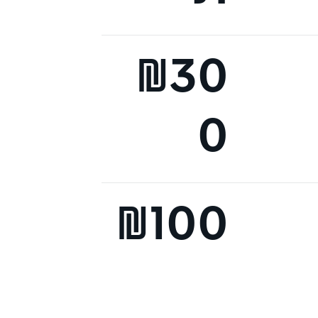
₪30
0
₪100