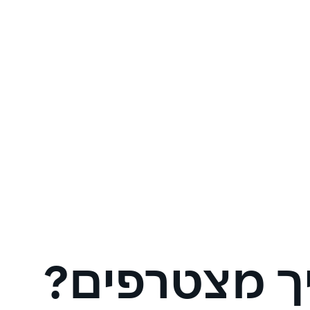
חוץ בנקאי בלבד.
יתרות הסכומים שנכללו בשירות אשראי מ
ויישאו ריבית בהתאם לריבית כרטיסך כפ
שיעברו את מסגרת אשראי בכרטיס יחויבו 
לשירות אשראי מתגלגל הוא 500 ₪ או 3% מגובה השימוש.
מוצרי האשראי "קרדיט" ו"אשראי מהיר" לא
בעת ביצוע העסקה. עסקאות בבית עסק מס
המצטבר של האשראי המתגלגל ויישאו גם 
בכפוף לאישור החברה ותנאיה. המנפיקה 
חשבונך. אי עמידה בפירעון ההלוואה ו/או 
ך מצטרפים?