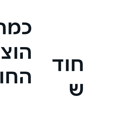
כמה
הוצ
חוד
החו
ש