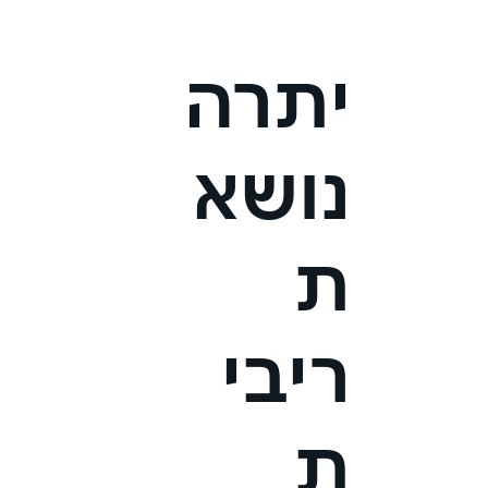
יתרה
נושא
ת
ריבי
ת