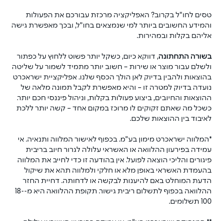
טסים לחו"ל בקרוב? האפליקציה מרכזת עבורכם את הפעולות 
והמידע החשובים ביותר למי שנמצאים בחו"ל, ובכך מאפשרת גישה 
אליהם בקלות ובמהירות.
בשורה התחתונה
, דווקא כיום, כשקל יותר פשוט ללחוץ על כפתור 
ולשלם עבור מוצר או שירות – חשוב יותר מתמיד לשמור על שליטה 
בהוצאות ולהבין בדיוק לאן הולך הכסף שלנו. אפליקציית ישראכרט 
נועדה בדיוק למטרה זו – והיא מאפשרת לקבל תמונה מלאה של 
ההוצאות והחיובים, ביצוע פעולות בקלות, וניהול פיננסי חכם יותר. 
כשכל מה שאתם זקוקים לו מרוכז במקום אחד – קשה יותר ללכת 
לאיבוד בין ההוצאות שלכם.
*המלווה ישראכרט מימון בע"מ. בכפוף לאישור המלווה ותנאיה. אי 
עמידה בפירעון ההלוואה או האשראי עלולה לגרור חיוב בריבית 
פיגורים והליכי הוצאה לפועל. אין בהודעה זו כדי לחייב את המלווה 
בהעמדת האשראי באופן מלא או חלקי ולמלווה תהא את שיקול 
הדעת המוחלט באם להיענות לבקשה או לדחותה. דחיית החזר 
ההלוואה בכפוף לתשלום ריבית גישור. תקופת ההלוואה היא מ-18-
100 תשלומים.