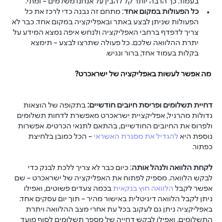
בעמוד. כך הרבה יותר קל להבין על אנחנו משלמים – ומתי.
כל הפעולות במקום אחד
: מתחם זה נבנה כדי לרכז את כל 
הפעולות שניתן לבצע באתר ובאפליקציה במקום אחד. כבר לא 
צריך לדפדף ברחבי האפליקציה ולנחש איפה נמצא המידע על 
יתרת ההלוואה שלכם. כל פעולה שתרצו לבצע – תימצא 
בקלות בעמוד אחד, ברור ונגיש.
 מה אפשר לעשות באפליקציה של ישראכרט?
דחיית תשלומים ופריסת חיובים חודשיים:
 בתקופה של הוצאות 
גדולות מהרגיל, אפליקציית ישראכרט מאפשרת לדחות תשלומים 
ולפרוס את החיובים החודשיים, בהתאם לתנאי הכרטיס. אפשרות 
נוספת היא 
להגדיל את מסגרת האשראי
 – הכל כמובן בלחיצת 
כפתור.
לקחת הלוואה ולנהל אותה
: כיום כבר לא צריך ללכת לבנק כדי 
לבקש הלוואה. מספיק לפתוח את האפליקציה של ישראכרט – שם 
אפשר לקבל 
הלוואה חוץ בנקאית
 בכמה צעדים פשוטים, ואפילו 
ניתן לקבל הלוואה דיגיטלית באישור מהיר – תוך יום עסקים אחד. 
באפליקציה ניתן גם לעקוב בכל עת אחרי מצב ההלוואה ויתרת 
התשלומים, ואפילו לבקש דחייה של מספר תשלומים לסוף מועד 