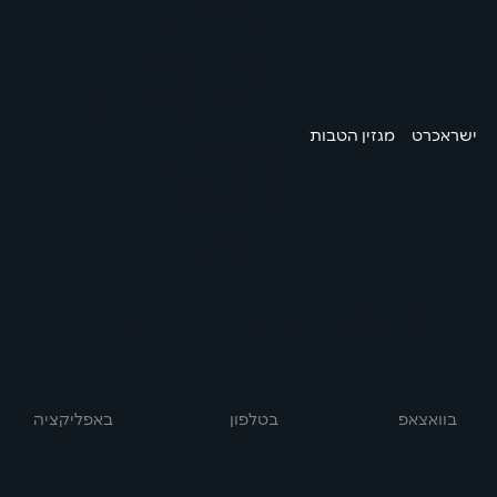
אפליקציית
ישראכרט:
איך לנהל את
/
/
ישראכרט
מגזין הטבות
כל ההוצאות
ממקום
אחד?
בית ישראכרט, רחוב בר כוכבא 12, בני ברק
בוואצאפ
באפליקציה
בטלפון