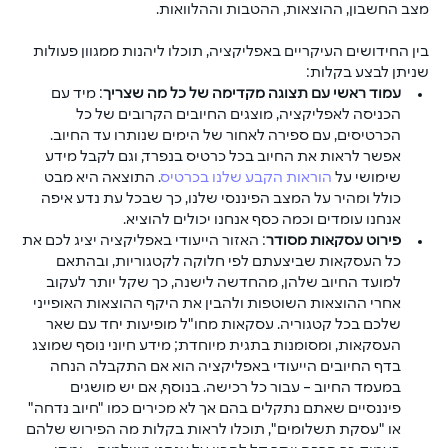
מצב החשבון, ההוצאות, ההטבות וההלוואות.
בין החידושים העיקריים באפליקציה, תוכלו ליהנות ממגוון פעולות 
שניתן לבצע בקלות:
עמ
וד ראשי עם תצוגה מקדימה של כל מה שצריך
: מיד עם 
הכניסה לאפליקציה, מוצגים החיובים הקרובים של כל 
הכרטיסים, עם ספירה לאחור של הימים שנותרו עד החיוב. 
אפשר לראות את החיוב בכל כרטיס בנפרד, וגם לקבל מידע 
שימושי על 
הוראות הקבע שלנו בכרטיס
. התוצאה היא מבט 
כולל ומהיר על המצב הפיננסי שלנו, כך שבכל עת נדע איפה 
אנחנו עומדים וכמה כסף אנחנו יכולים להוציא. 
פירוט עסקאות מסודר
: האזור הייעודי באפליקציה יציג לכם את 
כל העסקאות שביצעתם לפי חלוקה לקטגוריות, ובהתאם 
למועד החיוב שלהן, מהחדשה לישנה, כך שקל יותר לעקוב 
אחרי ההוצאות השוטפות ולהבין את היקף ההוצאות האופייני 
שלכם בכל קטגוריה. עסקאות מחו"ל מופיעות יחד עם שאר 
העסקאות, ומסומנות בתגית מיוחדת; מידע חיוני נוסף שמוצג 
בדף החיובים הייעודי באפליקציה הוא אם התקבלה הנחה 
במעמד החיוב – עבור כל רכישה. בנוסף, אם יש מושגים 
פיננסיים שאתם נתקלים בהם אך לא מכירים כמו "חיוב נדחה" 
או "עסקת תשלומים", תוכלו לראות בקלות מה הפירוש שלהם 