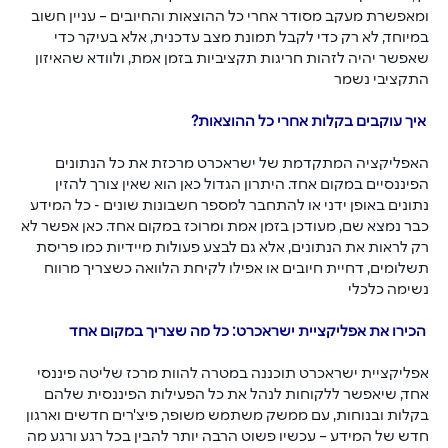
ומאפשרת מעקב מסודר אחרי כל ההוצאות והחיובים – עניין חשוב 
במיוחד, לא רק כדי לקבל תמונת מצב עדכנית, אלא בעיקר כדי 
שאפשר יהיה לזהות חריגות תקציביות בזמן אמת, ולוודא שהאיזון 
התקציבי נשמר
 איך עוקבים בקלות אחרי כל ההוצאות?
האפליקציה המתקדמת של ישראכרט מרכזת את כל הנתונים 
הפיננסיים במקום אחד. היתרון הגדול כאן הוא שאין צורך להזין 
נתונים באופן ידני או להתחבר למספר חשבונות שונים - כל המידע 
כבר נמצא שם, מעודכן בזמן אמת ומרוכז במקום אחד. כאן אפשר לא 
רק לראות את הנתונים, אלא גם לבצע פעולות מיידיות כמו פריסת 
תשלומים, דחיית חיובים או אפילו לקיחת הלוואה כשצריך מרווח 
נשימה כלכלי
 הכירו את אפליקציית ישראכרט: כל מה שצריך במקום אחד
אפליקציית ישראכרט תוכננה במטרה להוות מרכז שליטה פיננסי 
אחד, שיאפשר ללקוחות לנהל את כל הפעילות הפיננסית שלהם 
בקלות ובנוחות, עם ממשק משתמש משופר, פיצ'רים חדשים וארגון 
חדש של המידע – עכשיו פשוט הרבה יותר להבין בכל רגע ורגע מה 