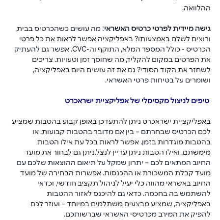
ההלוואה.
גישה מיידית לפרטי כרטיס האשראי
: מה עושים כשהכרטיס בבית, 
ורוצים לשלם באמצעותו? באפליקציה אפשר לראות את כל פרטי 
הכרטיס - כולל המספר המלא, התוקף וה-CVC. אפשר גם להעתיק 
את הפרטים במקום להקליד, מה שחוסך זמן וטעויות. צריכים 
לשחזר את הקוד הסודי? גם את זה עושים היום באפליקציה, 
ושומרים על בטיחות פרטי האשראי.
 טיפים לניצול מקסימלי של אפליקציית ישראכרט
באפליקציית ישראכרט ניתן להתעדכן באופן קבוע בהטבות שמציע 
לכם הכרטיס שבחרתם – בין אם מדובר בהטבות קבועות, או 
בהטבות מוגדרות בזמן. אפשר לראות בכל עת אילו הטבות 
מימשתם, ואילו הטבות ניתן עדיין לנצל.ניתן גם לבחור את מועד 
החיוב המתאים לכם – יתרון שמקל על תיאום ההוצאות שלכם עם 
מועד קבלת המשכורת או ההכנסות. אפשרות הבחירה של מועד 
החיוב באשראי מהווה כלי יעיל לניהול תקציב חודשי, וכדאי 
להשתמש בה בחכמה. כדאי גם להיכנס לאזור ההטבות 
באפליקציה, שמציע מבצעים משתלמים במיוחד – ועוזר לכם 
להפיק את המירב מכרטיסי האשראי שברשותכם.