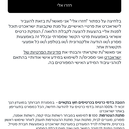
חזרו אלי
בלחיצה על כפתור "חזרו אלי" אני מאשר/ת בזאת להעביר
לישראכרט את פרטיי האישיים, על מנת שקבוצת ישראכרט תוכל
לפנות אליי בהצעות להצעה לקבלת הלוואה / הנפקת כרטיס
אשראי באמצעות פרטי הקשר שמסרתי ובכלל זה באמצעות
מסרון ו/או הודעה אלקטרונית ו/או בטלפון ו/או כל אמצעי
תקשורת אחר.
אני מאשר/ת שקראתי והבנתי את
מדיניות הפרטיות של
ישראכרט
ואני מסכימ/ה לשימוש במידע אישי אודותיי בהתאם
לנוהגי עיבוד המידע האישי המפורטים בה.
הטבה בדמי כרטיס בכרטיסים חוץ בנקאיים -
במסגרת חברותך במועדון הנך
זכאי ל- 100% הנחה בדמי כרטיס עד להודעה חדשה, הכל כמפורט בתעריפון
באתר ישראכרט.
מתנת הצטרפות:
100 ₪ למימוש במבחר רשתות ובתי קפה, רשתות אופנה,
ספורט, מוצרים לבית, מתנות ועוד, מתנת ההצטרפות תוענק לאחר שימוש ראשון
בכרטיס, ותישלח לנייד המעודכן במערכות ישראכרט באמצעות חברת סטייל,
המתנה ניתנת לבחירה במשך חצי שנה מיום קבלת המסרון.