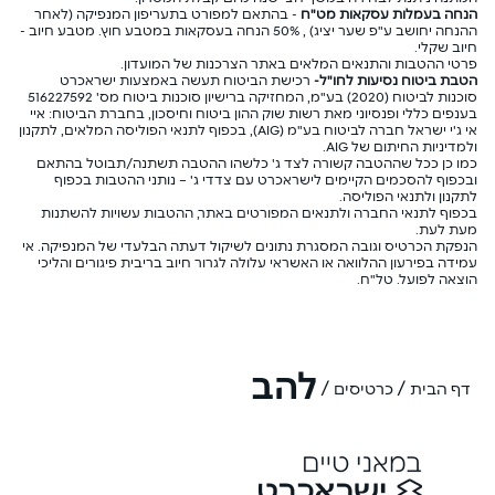
הנחה בעמלות עסקאות מט"ח
- בהתאם למפורט בתעריפון המנפיקה (לאחר
ההנחה יחושב ע"פ שער יציג) , 50% הנחה בעסקאות במטבע חוץ. מטבע חיוב -
חיוב שקלי.
פרטי ההטבות והתנאים המלאים באתר הצרכנות של המועדון.
הטבת ביטוח נסיעות לחו"ל-
רכישת הביטוח תעשה באמצעות ישראכרט
סוכנות לביטוח (2020) בע"מ, המחזיקה ברישיון סוכנות ביטוח מס' 516227592
בענפים כללי ופנסיוני מאת רשות שוק ההון ביטוח וחיסכון, בחברת הביטוח: איי
אי ג'י ישראל חברה לביטוח בע"מ (AIG), בכפוף לתנאי הפוליסה המלאים, לתקנון
ולמדיניות החיתום של AIG.
כמו כן ככל שההטבה קשורה לצד ג' כלשהו ההטבה תשתנה/תבוטל בהתאם
ובכפוף להסכמים הקיימים לישראכרט עם צדדי ג' – נותני ההטבות בכפוף
לתקנון ולתנאי הפוליסה.
בכפוף לתנאי החברה ולתנאים המפורטים באתר, ההטבות עשויות להשתנות
מעת לעת.
הנפקת הכרטיס וגובה המסגרת נתונים לשיקול דעתה הבלעדי של המנפיקה. אי
עמידה בפירעון ההלוואה או האשראי עלולה לגרור חיוב בריבית פיגורים והליכי
הוצאה לפועל. טל"ח.
להב
/
/
דף הבית
כרטיסים