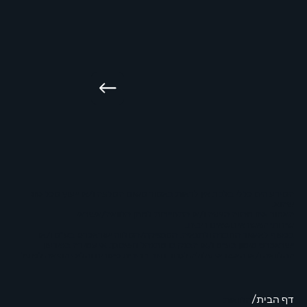
המידע הינו כללי בלבד. אין לראות באמור משום המלצה ו/או ייעוץ מכל סוג
שהוא.
האמור אינו מהווה הצעה ו/או התחייבות למתן הלוואה/אשראי.
שירותי האשראי נושאים ריבית.
בכפוף לאישור החברה ולתנאיה. המנפיקה/המלווה ישראכרט בע"מ ו/או
ישראכרט מימון בע"מ ו/או הבנק בו מתנהל חשבונך. אי עמידה בפירעון
ההלוואה ו/או האשראי עלולה לגרור חיוב בריבית פיגורים והליכי הוצאה לפועל.
דף הבית/
הלוואות