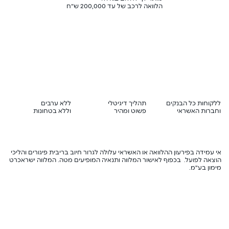
הלוואה לרכב של עד 200,000 ש”ח
ללקוחות כל הבנקים
תהליך דיגיטלי
ללא ערבים
וחברות האשראי
פשוט ומהיר
וללא בטחונות
אי עמידה בפירעון ההלוואה או האשראי עלולה לגרור חיוב בריבית פיגורים והליכי
הוצאה לפועל. בכפוף לאישור המלווה ותנאיה המופיעים מטה. המלווה ישראכרט
מימון בע"מ.