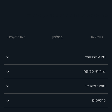
בית ישראכרט, רחוב בר כוכבא 12, בני ברק
בוואצאפ
באפליקציה
בטלפון
מידע שימושי
שירותי סליקה
מוצרי אשראי
כרטיסים