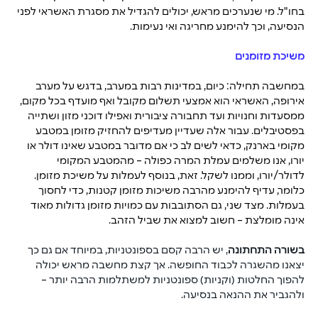
בחו"ל. מי שנערכים מראש, יכולים 
להגדיל את מסגרת האשראי
 לפני 
הנסיעה, וכך להימנע מחריגה ואי נעימות.
משיכת מזומנים
במחשבה תחילה: כיום, במדינות רבות במערב, בדגש על מערב 
אירופה, האשראי הוא אמצעי תשלום מקובל ואף מועדף בכל מקום, 
ממסעדות וחנויות ועד תחבורה ציבורית ואפילו דוכני מזון ושתייה 
בפסטיבלים. עבור אלה שעדיין מעדיפים להחזיק מזומן במטבע 
מקומי בארנק, כדאי לשים לב כי אם מדובר במטבע שאינו דולר או 
יורו, אנו משלמים עמלת המרה כפולה – מהמטבע המקומי 
לדולר/יורו, וממנו לשקל. זאת, בנוסף לעמלות על משיכת מזומן. 
כלומר, עדיף להימנע מהרבה משיכות מזומן קטנות, כדי לחסוך 
בעמלות. מצד שני, גם הסתובבות עם כמויות מזומן גדולות מאוד 
אינה מומלצת – חשוב למצוא את שביל הזהב.
בשורה התחתונה
, יש הרבה קסם בספונטניות, במיוחד אם גם כך 
יצאנו מהשגרה לכבוד החופשה. אך קצת מחשבה מראש יכולה 
להפוך החלטות (וקניות) ספונטניות למשתלמות הרבה יותר – 
ולהגביר את ההנאה בנסיעה.