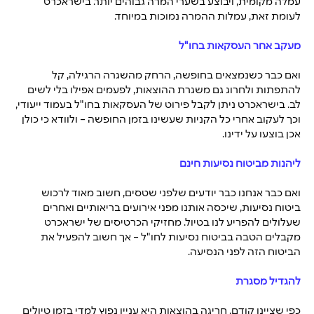
עמלה מקומית, ויבוצע בשערי המרה גבוהים יותר. בישראכרט 
לעומת זאת, עמלות ההמרה נמוכות במיוחד. 
מעקב אחר העסקאות בחו"ל
ואם כבר 
כשנמצאים בחופשה, הרחק מהשגרה הרגילה, קל 
להתפתות ולחרוג גם משגרת ההוצאות, לפעמים אפילו בלי לשים 
לב. בישראכרט ניתן לקבל פירוט של העסקאות בחו"ל בעמוד ייעודי, 
וכך לעקוב אחרי כל הקניות שעשינו בזמן החופשה – ולוודא כי כולן 
אכן בוצעו על ידינו. 
ליהנות מביטוח נסיעות חינם
ואם כבר 
אנחנו כבר יודעים שלפני שטסים, חשוב מאוד לרכוש 
ביטוח נסיעות, שיכסה אותנו מפני אירועים בריאותיים ואחרים 
שעלולים להפריע לנו בטיול. מחזיקי הכרטיסים של ישראכרט 
מקבלים הטבה ב
ביטוח נסיעות לחו"ל
 – אך חשוב להפעיל את 
הביטוח הזה לפני הנסיעה.
להגדיל מסגרת
כפי שציינו קודם, חריגה בהוצאות היא עניין נפוץ למדי בזמן טיולים 