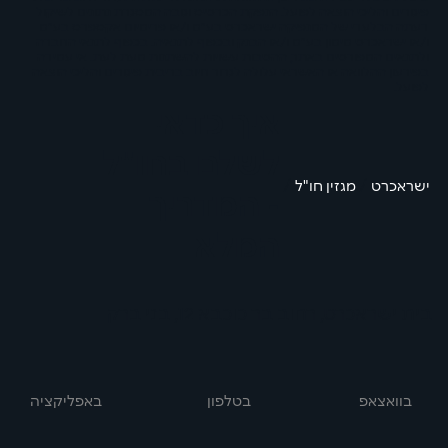
פיגורים והליכי הוצאה לפועל. הנפקת הכרטיס וגובה המסגרת נתונים לשיקול
דעתה הבלעדי של המנפיקה ישראכרט בע"מ ו/או פרימיום אקספרס בע"מ
ו/או ישראכרט מימון בע"מ ו/או הבנק ובכפוף לתנאיה. בכפוף לתנאי החברה
ולתנאים המפורטים באתר, ההטבות עשויות להשתנות מעת לעת. אי עמידה
בפירעון ההלוואה או האשראי עלולה לגרור חיוב בריבית פיגורים והליכי הוצאה
לפועל.
איך כדאי
לשלם בחו"ל
/
/
ישראכרט
מגזין חו"ל
- המדריך
המלא
בית ישראכרט, רחוב בר כוכבא 12, בני ברק
בוואצאפ
באפליקציה
בטלפון