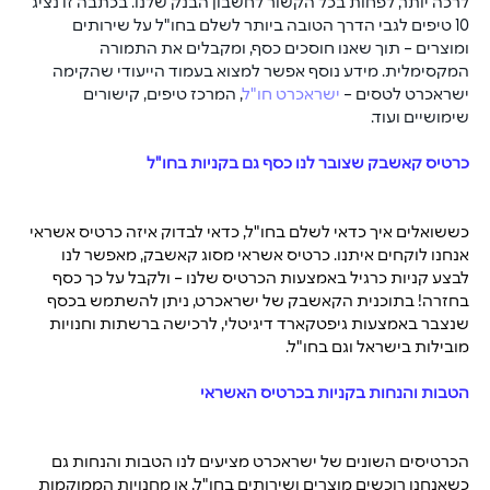
לרכה יותר, לפחות בכל הקשור לחשבון הבנק שלנו. בכתבה זו נציג 
10 טיפים לגבי הדרך הטובה ביותר לשלם בחו"ל על שירותים 
ומוצרים – תוך שאנו חוסכים כסף, ומקבלים את התמורה 
המקסימלית. מידע נוסף אפשר למצוא בעמוד הייעודי שהקימה 
ישראכרט לטסים – 
ישראכרט חו"ל
, המרכז טיפים, קישורים 
שימושיים ועוד.
כרטיס קאשבק שצובר לנו כסף גם בקניות בחו"ל
כששואלים איך כדאי לשלם בחו"ל, כדאי לבדוק איזה כרטיס אשראי 
אנחנו לוקחים איתנו. כרטיס אשראי מסוג קאשבק, מאפשר לנו 
לבצע קניות כרגיל באמצעות הכרטיס שלנו – ולקבל על כך כסף 
בחזרה! בתוכנית 
הקאשבק של ישראכרט
, ניתן להשתמש בכסף 
שנצבר באמצעות גיפטקארד דיגיטלי, לרכישה ברשתות וחנויות 
מובילות בישראל וגם בחו"ל.
הטבות והנחות בקניות בכרטיס האשראי
הכרטיסים השונים של ישראכרט מציעים לנו 
הטבות והנחות
 גם 
כשאנחנו רוכשים מוצרים ושירותים בחו"ל, או מחנויות הממוקמות 