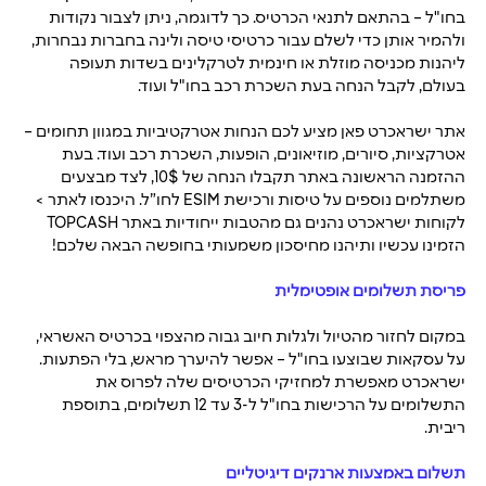
בחו"ל – בהתאם לתנאי הכרטיס. כך לדוגמה, ניתן לצבור נקודות 
ולהמיר אותן כדי לשלם עבור כרטיסי טיסה ולינה בחברות נבחרות, 
ליהנות מכניסה מוזלת או חינמית לטרקלינים בשדות תעופה 
בעולם, לקבל הנחה בעת השכרת רכב בחו"ל ועוד. 
אתר ישראכרט פאן מציע
 לכם הנחות אטרקטיביות במגוון תחומים – 
אטרקציות, סיורים, מוזיאונים, הופעות, השכרת רכב ועוד. בעת 
ההזמנה הראשונה באתר תקבלו הנחה של 10$, לצד מבצעים 
משתלמים נוספים על טיסות ורכישת
 ESIM 
לחו”ל. 
היכנסו לאתר >
לקוחות ישראכרט נהנים גם מהטבות ייחודיות באתר
 TOPCASH 
הזמינו עכשיו ותיהנו מחיסכון משמעותי בחופשה הבאה שלכם
!
פריסת תשלומים אופטימלית
במקום לחזור מהטיול ולגלות חיוב גבוה מהצפוי בכרטיס האשראי, 
על עסקאות שבוצעו בחו"ל – אפשר להיערך מראש, בלי הפתעות. 
ישראכרט מאפשרת למחזיקי הכרטיסים שלה 
לפרוס את 
התשלומים
 על הרכישות בחו"ל ל-3 עד 12 תשלומים, בתוספת 
ריבית.
תשלום באמצעות ארנקים דיגיטליים