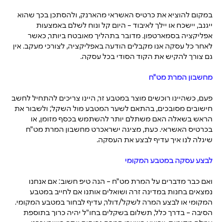
במקום להוציא את 
כרטיס האשראי מהארנק
, ולהסתכן בכך שהוא 
ייגנב, יישכח או יילך לאיבוד – היום קל ונוח לשלם באמצעות 
אפליקציה בסמארטפון. מדובר בתהליך מאובטח ביותר, כאשר 
לאחר כל עסקה אנו מקבלים הודעה באפליקציה, לצורכי מעקב. אין 
גם צורך להקיש את הקוד הסודי בכל עסקה. 
מחשבון המרת מט"ח
פעם, כשהיינו רוכשים מוצר במטבע זר, היינו צריכים להתחיל לחשב 
חישובים מסובכים, בהתאם לשער המטבע מול השקל; ולשבור את 
הראש בשאלה האם משתלם יותר להשתמש בכסף מזומן, או 
בכרטיס האשראי. כעת, מציגה ישראכרט 
מחשבון המרת מט"ח
שיגלה לנו איך עדיף לבצע את העסקה.
לבצע עסקה במטבע המקומי
ואם כבר מדברים על המרת מט"ח – הנה טיפ חשוב: אם אנחנו 
נמצאים בחנות במדינה זרה ושואלים אותנו אם לחייב במטבע 
המקומי או לבצע המרה לשקל/דולר, עדיף לבחור במטבע המקומי. 
הסיבה – בדרך כלל, תשלום בשקלים בחו"ל יהיה כרוך בתוספת 