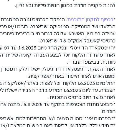
להנות מקנייה חוזרת במגוון חנויות פיזיות ובאונליין.
*
בכפוף לתקנון התוכנית
. הנפקת הכרטיס וגובה המסגרת נ
הבלעדי של המנפיקה. המנפיקה ישראכרט בע"מ ו/או פרימ
עמידה בפירעון האשראי עלולה לגרור חיוב בריבית פיגורים
כרטיסי קאשבק אמק"ס של ישראכרט.
*הגיפטקארד הדיגיטלי 
לאחר מועד זה הלקוח יוכל לבצע העברה. קיומה של יתרה 
מותנית בביצוע העברה.
לאחר הנפקת הגיפטקארד הדיגיטלי, יישלח ללקוח מסרון 
ומפנה אותו לאזור הייעודי באתר/אפליקציה.
החל מיום 1.6.2023 הלקוח יוכל לצפות באתר/אפלי
העברה. עד ליום 1.6.2023 המידע בדבר הצבי
לאחר מועד חיוב כרטיס התוכנית.
* מבצע מתנת הצטרפות בת
חוזרים
** הפרסום איננו מהווה הצעה ו/או התחייבות למתן אשראי.
*** מידע כללי בלבד. אין לראות באמור משום המלצה ו/או י