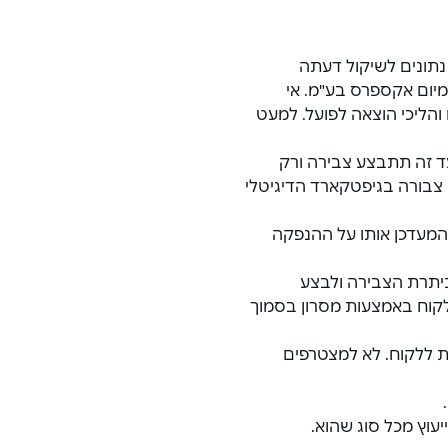
תונים לשיקול דעתה 
יום אקספרס בע"מ. אי 
 והליכי הוצאה לפועל. למעט 
יונפק החל מיום 1.6.2023. עד למועד זה תתבצע צבירה ורק 
צבורה בגיפטקארד הדיגיטלי 
המעדכן אותו על ההנפקה 
קציה ביתרת הצבירה ולבצע 
רה יישלח ללקוח באמצעות מסרון בסמוך 
וקף עד 15.11.2025. מתנה אחת ללקוח. לא למצטרפים 
יעוץ מכל סוג שהוא.