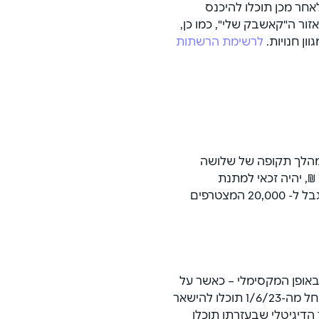
לאחר מכן תוכלו להיכנס 
ר ה"קאשבק שלי", כמו כן, 
ן חנויות. 
לרשימת הרשתות 
מהלך תקופה של שלושה 
חודשים ממועד הנפקת כרטיס התוכנית, יעמוד על 15,000 ₪, יהיה זכאי למתנת 
הצטרפות - צבירה בסך 75 ₪. מלאי מתנות ההצטרפות מוגבל ל- 20,000 המצטרפים 
ופן המקסימלי – כאשר על 
כל קנייה במותגים החביבים עליכם, תקבלו החזר כספי. החל מה-1/6/23 תוכלו להישאר 
דיגיטלי שבעזרתו תוכלו 