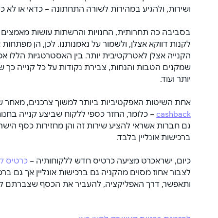
ושירות, ולהגיע במהירות לשורה התחתונה – כדאי או לא כד
בסביבה כה תחרותית, החנויות והרשתות עושות מאמצים גד
לקנות דווקא אצלן, ולשמור על נאמנותנו. לכן, הן מפתחות
הקנייה אצלן לאטרקטיבית יותר. בין האסטרטגיות הללו אפ
שמקנים הטבות והנחות, צבירת נקודות על כל קנייה כך 
יותר ועוד.
אחת השיטות האפקטיביות ביותר למשוך צרכנים, מאחר שה
cashback
 – כלומר, החזר כספי ללקוח שביצע קנייה בחנו
גם חברות אשראי להציע שירות זה והן מחזירות כסף הישר 
ברכישות אונליין בלבד.
כיום, ישראכרט מציעה כרטיס חדש ללקוחותיה – 
כרטיס ק
לצבור אחוז מסוים מהקניה גם ברכישות אונליין אך גם ברכי
ותאפשר, דרך האפליקציה, להעביר את הכסף שצברתם לגי