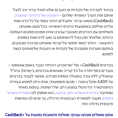
בניגוד לצבירה של נקודות או כוכבים שלא תמיד ברור איך לנצל 
אותם ומה הערך האמיתי שלהם - 
המנגנון של כרטיסי קאשבק
(CashBack) פשוט וברור: מקבלים החזר כספי על כל הרכישות 
עליהן שילמנו באמצעות כרטיס האשראי. בכל פעם שאנחנו 
משלמים עם הכרטיס, מצטבר עבורנו אחוז מסוים מסכום העסקה 
כהחזר, שלאחר מכן נוכל להשתמש בו שוב לרכישות נוספות. 
התוצאה - החזר כספי ממשי על קניות שאנחנו גם ככה מבצעים, 
במקום מערכת מסובכת של נקודות או הטבות שלפעמים קשה 
לממש.
בכרטיס CashBack+ של ישראכרט, ההחזר נצבר באופן אוטומטי – 
צוברים כסף חזרה על כל קנייה שעושים בכרטיס, בישראל, בחו"ל 
ובאונליין, ללא צורך בפעולה נוספת מצידנו. אפשר לצבור בכרטיס 
עד 4,800 שקל בשנה – סכום משמעותי, אותו ניתן לממש בעזרת 
הגיפטקארד הדיגיטלי במגוון רחב של רשתות. בנוסף, מאחר 
שמדובר 
בכרטיס אשראי חוץ-בנקאי
, הוא מספק לנו 
מסגרת אשראי 
נוספת
, מעבר למסגרת הבנקאית הרגילה, כך שיש לנו גמישות 
פיננסית גדולה יותר.
אתם שואלים ואנחנו עונים: שאלות ותשובות נפוצות על +CashBack