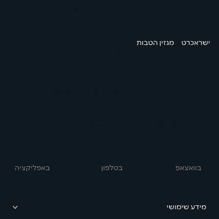
ותשובות –
כל מה
/
/
ישראכרט
מגזין הטבות
שצריך לדעת
על כרטיס
+CashBack
בית ישראכרט, רחוב בר כוכבא 12, בני ברק
בוואצאפ
באפליקציה
בטלפון
מידע שימושי