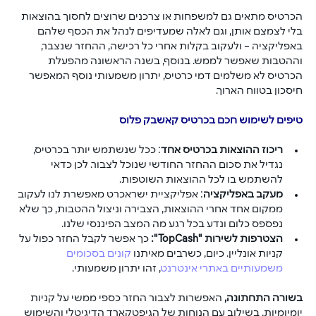
הכרטיס מתאים גם למשפחות או צרכנים שרוצים לחסוך בהוצאות 
בלי לצמצם אותן, וגם לאלה שמעדיפים לנהל את הכסף שלהם 
באפליקציה – ולעקוב בקלות אחרי כל רכישה, ההחזר שנצבר, 
וההטבות שאפשר לממש. בנוסף, בשנה הראשונה מהפעלת 
הכרטיס לא משלמים דמי כרטיס, יתרון משמעותי נוסף המאפשר 
חיסכון בטווח הארוך.
טיפים לשימוש חכם בכרטיס קאשבק פלוס
ריכוז ההוצאות בכרטיס אחד
: ככל שנשתמש יותר בכרטיס, 
נגדיל את סכום ההחזר החודשי שנוכל לצבור. לכן כדאי 
להשתמש בו לכל ההוצאות השוטפות.
מעקב באפליקציה
: אפליקציית ישראכרט מאפשרת לנו לעקוב 
ממקום אחד אחרי ההוצאות, הצבירה וניצול ההטבות, כך שלא 
נפספס כלום ונדע בכל רגע מה המצב הפיננסי שלנו.
הצטרפות לשירות "
opCash
T
":
 כך אפשר לקבל החזר כפול על 
קניות אונליין. כיום, כשרבים מאיתנו 
קונים בסכומים 
משמעותיים באתרי אינטרנט
, זהו יתרון משמעותי.
בשורה התחתונה,
 האפשרות לצבור החזר כספי ממשי על קניות 
יומיומיות, בשילוב עם הנוחות של הגיפטקארד הדיגיטלי והשימוש 