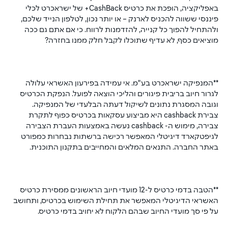
באפליקציה, הופכת את כרטיס CashBack+ של ישראכרט לכלי 
פיננסי ששווה להכניס לארנק – או יותר נכון, לטלפון הנייד שלכם, 
ולהתחיל להפוך כל קנייה, להזדמנות לרווח. כי אם אתם גם ככה 
מוציאים כסף, לא עדיף שתוכלו לקבל חלק ממנו בחזרה?
**המנפיקה ישראכרט בע"מ. אי עמידה בפירעון האשראי עלולה 
לגרור חיוב בריבית פיגורים והליכי הוצאה לפועל. הנפקת הכרטיס 
וגובה המסגרת נתונים לשיקול דעתה הבלעדי של המנפיקה. 
צבירת cashback היא מביצוע עסקאות בכרטיס כפוף לתקרת 
צבירה, מימוש ה- cashback נעשה באמצעות העברת הצבירה 
לגיפטקארד דיגיטלי המאפשר רכישה ברשתות נבחרות כמפורט 
באתר החברה. התנאים המלאים והמחייבים בתקנון התוכנית.
**הטבה בדמי כרטיס ל-12 מועדי חיוב הראשונים ממסירת כרטיס 
האשראי הדיגיטלי המאפשר את תחילת השימוש בכרטיס, ותחושב 
על פי סך מועדי החיוב שבהם הלקוח לא יחויב בדמי כרטיס.