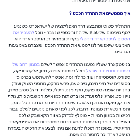
שביצענו בהיסטוריית הפעולות.
איך מממשים את ההחזר הכספי?
התהליך פשוט ומתבצע דרך האפליקציה של ישראכרט. כשנגיע 
לסף מינימום של 50 ₪ של החזר כספי שנצבר - נוכל 
להעביר את 
הסכום לגיפטקארד דיגיטלי
 בקלות ובמהירות. הגיפטקארד הוא 
האמצעי שיאפשר לנו לממש את ההחזר הכספי שצברנו באמצעות 
הכרטיס.
בגיפטקארד שעליו נטענו ההחזרים אפשר לשלם 
במגוון רחב של 
רשתות וחנויות בישראל
, כולל רשתות אופנה, מזון, אלקטרוניקה, 
ספורט, קוסמטיקה ועוד. כך לדוגמה, אפשר להשתמש בכרטיס 
בסופרים של חצי חינם, טיב טעם, פרש מרקט, מחסני השוק ועוד; 
בחנויות אופנה כמו פוקס, גולף, מנגו, ריפלי, פולגת, דיזל, סטיב מיידן, 
ניין ווסט, אוריג'ינלס ועוד; וכן ברשתות כמו אייס, המשביר, כיתן, גולף 
אנד קו, פוקס הום וכן הלאה. רשימת החנויות מתעדכנת כל הזמן, 
ותמיד נשארת מגוונת ורחבה. לכן, לפני שאתם ניגשים לשלם עבור 
רכישות במגוון חנויות – מומלץ לבדוק באזור הקאשבק שלכם 
באפליקציה מהן הרשתות המעודכנות שמכבדות את הגיפטקארד 
הדיגיטלי. באופן זה תוכלו לדעת אם ניתן לבצע את הרכישה בעזרת 
הגיפטקארד וכך לחסוך בהוצאות.