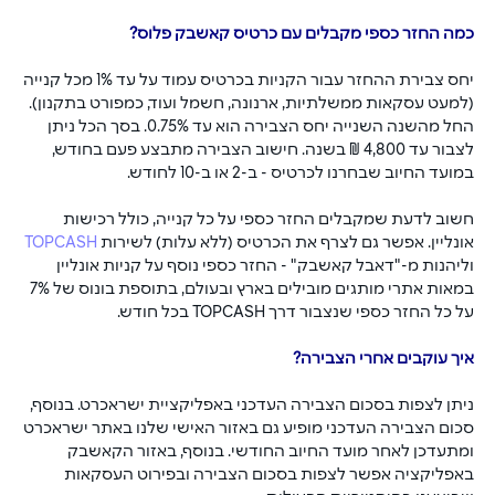
כמה החזר כספי מקבלים עם כרטיס קאשבק פלוס?
יחס צבירת ההחזר עבור הקניות בכרטיס עמוד על עד 1% מכל קנייה 
(למעט עסקאות ממשלתיות, ארנונה, חשמל ועוד, כמפורט בתקנון). 
החל מהשנה השנייה יחס הצבירה הוא עד 0.75%. בסך הכל ניתן 
לצבור עד 4,800 ₪ בשנה. חישוב הצבירה מתבצע פעם בחודש, 
במועד החיוב שבחרנו לכרטיס - ב-2 או ב-10 לחודש.
חשוב לדעת שמקבלים החזר כספי על כל קנייה, כולל רכישות 
אונליין. אפשר גם לצרף את הכרטיס (ללא עלות) לשירות 
TOPCASH
וליהנות מ-"דאבל קאשבק" - החזר כספי נוסף על קניות אונליין 
במאות אתרי מותגים מובילים בארץ ובעולם, בתוספת בונוס של 7% 
על כל החזר כספי שנצבור דרך TOPCASH בכל חודש.
איך עוקבים אחרי הצבירה?
ניתן לצפות בסכום הצבירה העדכני באפליקציית ישראכרט. בנוסף, 
סכום הצבירה העדכני מופיע גם באזור האישי שלנו באתר ישראכרט 
ומתעדכן לאחר מועד החיוב החודשי. בנוסף, באזור הקאשבק 
באפליקציה אפשר לצפות בסכום הצבירה ובפירוט העסקאות 