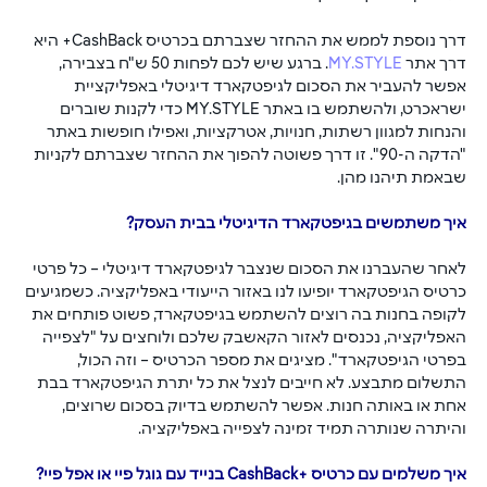
דרך נוספת לממש את ההחזר שצברתם בכרטיס CashBack+ היא 
דרך אתר 
MY.STYLE
. ברגע שיש לכם לפחות 50 ש"ח בצבירה, 
אפשר להעביר את הסכום לגיפטקארד דיגיטלי באפליקציית 
ישראכרט, ולהשתמש בו באתר MY.STYLE כדי לקנות שוברים 
והנחות למגוון רשתות, חנויות, אטרקציות, ואפילו חופשות באתר 
"הדקה ה-90". זו דרך פשוטה להפוך את ההחזר שצברתם לקניות 
שבאמת תיהנו מהן.
איך משתמשים בגיפטקארד הדיגיטלי בבית העסק?
לאחר שהעברנו את הסכום שנצבר לגיפטקארד דיגיטלי – כל פרטי 
כרטיס הגיפטקארד יופיעו לנו באזור הייעודי באפליקציה. כשמגיעים 
לקופה בחנות בה רוצים להשתמש בגיפטקארד, פשוט פותחים את 
האפליקציה, נכנסים לאזור הקאשבק שלכם ולוחצים על "לצפייה 
בפרטי הגיפטקארד". מציגים את מספר הכרטיס – וזה הכול, 
התשלום מתבצע. לא חייבים לנצל את כל יתרת הגיפטקארד בבת 
אחת או באותה חנות. אפשר להשתמש בדיוק בסכום שרוצים, 
והיתרה שנותרה תמיד זמינה לצפייה באפליקציה.
איך משלמים עם כרטיס +CashBack בנייד עם גוגל פיי או אפל פיי?