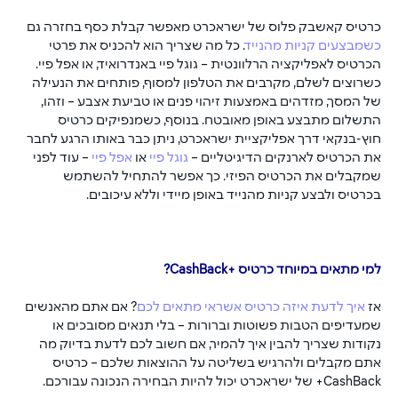
כרטיס קאשבק פלוס של ישראכרט מאפשר קבלת כסף בחזרה גם 
כשמבצעים קניות מהנייד
. כל מה שצריך הוא להכניס את פרטי 
הכרטיס לאפליקציה הרלוונטית – גוגל פיי באנדרואיד, או אפל פיי. 
כשרוצים לשלם, מקרבים את הטלפון למסוף, פותחים את הנעילה 
של המסך, מזדהים באמצעות זיהוי פנים או טביעת אצבע – וזהו, 
התשלום מתבצע באופן מאובטח. בנוסף, כשמנפיקים כרטיס 
חוץ-בנקאי דרך אפליקציית ישראכרט, ניתן כבר באותו הרגע לחבר 
את הכרטיס לארנקים הדיגיטליים – 
גוגל פיי
 או 
אפל פיי
 – עוד לפני 
שמקבלים את הכרטיס הפיזי. כך אפשר להתחיל להשתמש 
בכרטיס ולבצע קניות מהנייד באופן מיידי וללא עיכובים.
למי מתאים במיוחד כרטיס
+CashBack?
אז 
איך לדעת איזה כרטיס אשראי מתאים לכם
? אם אתם מהאנשים 
שמעדיפים הטבות פשוטות וברורות – בלי תנאים מסובכים או 
נקודות שצריך להבין איך להמיר, אם חשוב לכם לדעת בדיוק מה 
אתם מקבלים ולהרגיש בשליטה על ההוצאות שלכם – כרטיס 
CashBack+ של ישראכרט יכול להיות הבחירה הנכונה עבורכם.