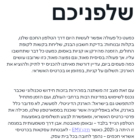
שלפניכם
כמעט כל פעולה אפשר לעשות היום דרך הטלפון החכם שלנו, 
בקלות ובנוחות: בדיקת חשבון הבנק, שליחת בקשות לקופת 
החולים, הזמנה מהירקן או קניות באסוס, כמעט כל דבר שתחשבו 
עליו. אך פעולה בסיסית מאוד, וגם נפוצה מאוד, כזו שרובנו עושים 
כמה פעמים ביום, עדיין דורשת מאיתנו להכניס יד לתיק ולהוציא את 
הארנק: תשלום על קניות, במזומן או בכרטיס האשראי. 
עם זאת מצב זה משתנה במהירות בזכות חידוש טכנולוגי שכבר 
נכנס לשימוש במדינות רבות ברחבי העולם, ועם הזמן מתחיל 
להתפשט גם בישראל: הארנק הדיגיטלי. למעשה, לא מדובר כלל 
בארנק, אלא באפליקציה אשר שוכנת בסמארטפון שלנו, מכילה את 
פרטי כרטיס האשראי, ומאפשרת לבצע תשלומים באמצעות 
הטלפון הנייד בלבד – ובאופן מאובטח. אבן דרך משמעותית במגמה 
זו היתה ב-2021, כאשר 
תקן EMV
 - לאבטחת עסקאות בכרטיסי 
אשראי חכמים – נהפך לחובה בכל בית עסק. 