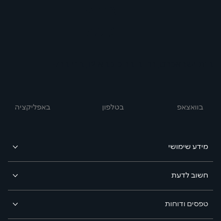
בארנק
דיגיטלי
בית ישראכרט, רחוב בר כוכבא 12, בני ברק
בוואצאפ
באפליקציה
בטלפון
מידע שימושי
חשוב לדעת
טפסים ודוחות