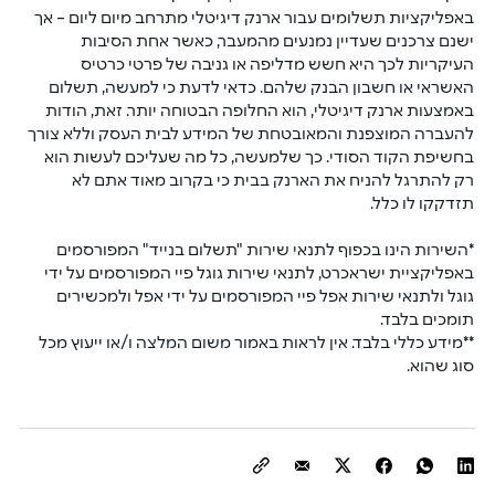
באפליקציות תשלומים עבור ארנק דיגיטלי מתרחב מיום ליום – אך 
ישנם צרכנים שעדיין נמנעים מהמעבר, כאשר אחת הסיבות 
העיקריות לכך היא חשש מדליפה או גניבה של פרטי כרטיס 
האשראי או חשבון הבנק שלהם. כדאי לדעת כי למעשה, תשלום 
באמצעות ארנק דיגיטלי, הוא החלופה הבטוחה יותר. זאת, הודות 
להעברה המוצפנת והמאובטחת של המידע לבית העסק וללא צורך 
בחשיפת הקוד הסודי. כך שלמעשה, כל מה שעליכם לעשות הוא 
רק להתרגל להניח את הארנק בבית כי בקרוב מאוד אתם לא 
תזדקקו לו כלל. 
*
השירות הינו בכפוף לתנאי שירות "תשלום בנייד" המפורסמים 
באפליקציית ישראכרט, לתנאי שירות גוגל פיי המפורסמים על ידי 
גוגל ולתנאי שירות אפל פיי המפורסמים על ידי אפל ולמכשירים 
תומכים בלבד.
**
מידע כללי בלבד. אין לראות באמור משום המלצה ו/או ייעוץ מכל 
סוג שהוא.