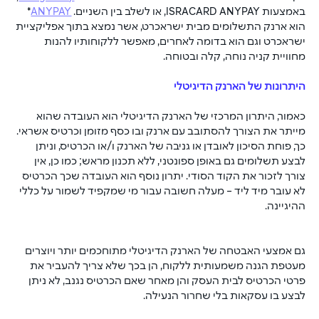
באמצעות ISRACARD ANYPAY, או לשלב בין השניים. 
ANYPAY
* 
הוא ארנק התשלומים מבית ישראכרט, אשר נמצא בתוך אפליקציית 
ישראכרט וגם הוא בדומה לאחרים, מאפשר ללקוחותיו להנות 
מחוויית קניה נוחה, קלה ובטוחה.
היתרונות של הארנק הדיגיטלי
כאמור, היתרון המרכזי של הארנק הדיגיטלי הוא העובדה שהוא 
מייתר את הצורך להסתובב עם ארנק ובו כסף מזומן וכרטיס אשראי. 
כך, פוחת הסיכון לאובדן או גניבה של הארנק ו/או הכרטיס, וניתן 
לבצע תשלומים גם באופן ספונטני, ללא תכנון מראש; כמו כן, אין 
צורך לזכור את הקוד הסודי. יתרון נוסף הוא העובדה שכך הכרטיס 
לא עובר מיד ליד – מעלה חשובה עבור מי שמקפיד לשמור על כללי 
ההיגיינה. 
גם אמצעי האבטחה של הארנק הדיגיטלי מתוחכמים יותר ויוצרים 
מעטפת הגנה משמעותית ללקוח, הן בכך שלא צריך להעביר את 
פרטי הכרטיס לבית העסק והן מאחר שאם הכרטיס נגנב, לא ניתן 
לבצע בו עסקאות בלי שחרור הנעילה. 