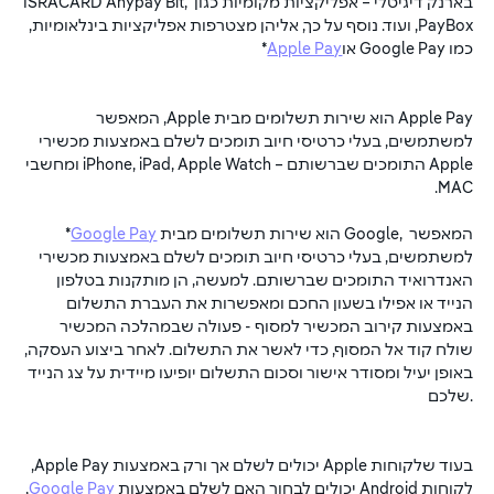
בארנק דיגיטלי – אפליקציות מקומיות כגון ISRACARD Anypay Bit, 
PayBox, ועוד. נוסף על כך, אליהן מצטרפות אפליקציות בינלאומיות, 
כמו Google Pay או
Apple Pay
* 
 הוא שירות תשלומים מבית Apple, המאפשר 
למשתמשים, בעלי כרטיסי חיוב תומכים לשלם באמצעות מכשירי 
Apple התומכים שברשותם – iPhone, iPad, Apple Watch ומחשבי 
MAC. 
 הוא שירות תשלומים מבית Google, המאפשר 
Google Pay
*
למשתמשים, בעלי כרטיסי חיוב תומכים לשלם באמצעות מכשירי 
האנדרואיד התומכים שברשותם. למעשה, הן מותקנות בטלפון 
הנייד או אפילו בשעון החכם ומאפשרות את העברת התשלום 
באמצעות קירוב המכשיר למסוף - פעולה שבמהלכה המכשיר 
שולח קוד אל המסוף, כדי לאשר את התשלום. לאחר ביצוע העסקה, 
באופן יעיל ומסודר אישור וסכום התשלום יופיעו מיידית על צג הנייד 
שלכם.
בעוד שלקוחות Apple יכולים לשלם אך ורק באמצעות Apple Pay, 
לקוחות Android יכולים לבחור האם לשלם באמצעות 
Google Pay
, 