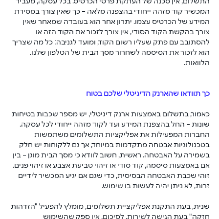
התשלום, אין סכנה של העתקת פרטי הכרטיס. בכל עסקה, מעביר 
המכשיר קוד מזהה ייחודי בהצפנה מלאה – כך שאין צורך במסירת 
המידע של הכרטיס עצמו. יתרון אחר הוא בעובדה שמאחר שאין 
צורך בהקשת הקוד הסודי, אין צורך לזכור את הקוד הזה או 
להסתובב עם פתק שעליו רשום הקוד, ומועד לגניבה: כל מה שצריך 
הוא לזכור את הסיסמה לשחרור מסך הבית של הטלפון שלנו. 
הלוואות. 
כך תוודאו שהארנק הדיגיטלי שלכם בטוח
כאמור, בתשלום באמצעות ארנק דיגיטלי, יש מספר שכבות בטיחות 
שונות – החל בהצפנת המידע ועד לקוד מזהה ייחודי לכל עסקה. 
החברות המפעילות את אפליקציות התשלומים משתמשות 
בטכנולוגיות אבטחה מתקדמות במיוחד, אך גם ללקוחות יש חלק 
בשמירה על האבטחה. ראשית, חשוב לוודא כי מסך הבית מוגן – בין 
אם באמצעות סיסמה, קוד סודי או זיהוי טביעת אצבע או זיהוי פנים. 
זוהי שכבת האבטחה הבסיסית, כדי שגם אם יגיע המכשיר לידיים 
זרות, לא ניתן יהיה לעשות בו שימוש. 
שנית, בעת התקנת אפליקציית תשלומים, מומלץ להפעיל "הזדהות 
חזקה" בעת הגישה לשירות. לסיכום, אין ספק שהשימוש 