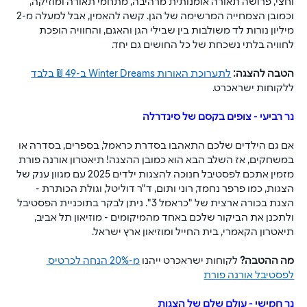
וחצי, פרושה תאורה אומנותית מרהיבה, מתחמי תאורה ומוזיקה, 
וכמובן הצמחייה המרשימה של הגן. קשה להאמין, אבל למעלה מ-2 
מיליון נורות לד משולבות בין שבילי הגן והאגם, והחוויה הופכת 
לחוויה בלתי נשכחת של כל החושים גם יחד.
הטבה להצגה: 
לתערוכת האורות 
Winter Dreams
 ב-49 ₪ בלבד
ללקוחות ישראכרט.
נר רביעי - צופים בקסם של סינדרלה
אם גם הילדים שלכם התאהבו בסדרת כראמל, בספרים, בסדרה או 
במשחקים, אז השלב הבא הוא כמובן ההצגה! תיאטרון אורנה פורת 
מזמין אתכם לפסטיבל חנוכה להצגות ילדים 2025 עם מגוון ענק של 
הצגות, כמו פרפר נחמד, רוני ותום, ד"ר דוליטל, וגולת הכותרת - 
הצגת בכורה ארצית של "כראמל 3". ניתן לבקר בתוכניית הפסטיבל 
ולתכנן את הביקור שלכם באחד מהמיקומים - מוזיאון תל אביב, 
תיאטרון הקאמרי, בית החייל ומוזיאון ארץ ישראל
.
מה ההטבה? 
לקוחות ישראכרט ייהנו 
מ-20% הנחה לכרטיס 
לפסטיבל אורנה פורת
נר חמישי - עולם שלם של הצגות