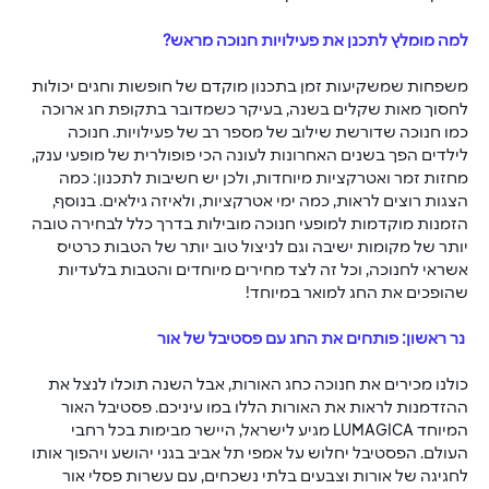
למה מומלץ לתכנן את פעילויות חנוכה מראש? 
משפחות שמשקיעות זמן בתכנון מוקדם של חופשות וחגים יכולות 
לחסוך מאות שקלים בשנה, בעיקר כשמדובר בתקופת חג ארוכה 
כמו חנוכה שדורשת שילוב של מספר רב של פעילויות. חנוכה 
לילדים הפך בשנים האחרונות לעונה הכי פופולרית של מופעי ענק, 
מחזות זמר ואטרקציות מיוחדות, ולכן יש חשיבות לתכנון: כמה 
הצגות רוצים לראות, כמה ימי אטרקציות, ולאיזה גילאים.​ בנוסף, 
הזמנות מוקדמות למופעי חנוכה מובילות בדרך כלל לבחירה טובה 
יותר של מקומות ישיבה וגם לניצול טוב יותר של הטבות כרטיס 
אשראי לחנוכה, וכל זה לצד מחירים מיוחדים והטבות בלעדיות 
שהופכים את החג למואר במיוחד!
 נר ראשון: פותחים את החג עם פסטיבל של אור 
כולנו מכירים את חנוכה כחג האורות, אבל השנה תוכלו לנצל את 
ההזדמנות לראות את האורות הללו במו עיניכם. פסטיבל האור 
המיוחד LUMAGICA מגיע לישראל, היישר מבימות בכל רחבי 
העולם. הפסטיבל יחלוש על אמפי תל אביב בגני יהושע ויהפוך אותו 
לחגיגה של אורות וצבעים בלתי נשכחים, עם עשרות פסלי אור 