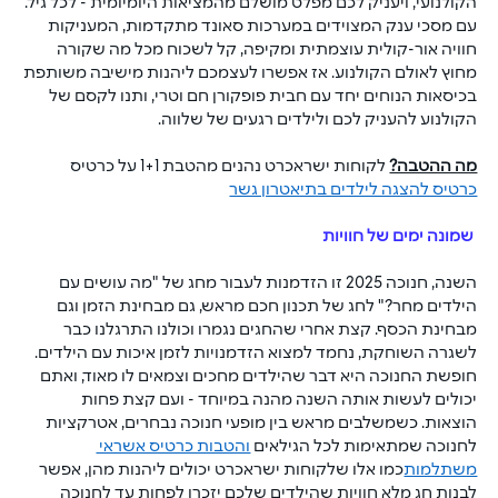
הקולנועי, ויעניק לכם מפלט מושלם מהמציאות היומיומית - לכל גיל. 
עם מסכי ענק המצוידים במערכות סאונד מתקדמות, המעניקות 
חוויה אור-קולית עוצמתית ומקיפה, קל לשכוח מכל מה שקורה 
מחוץ לאולם הקולנוע. אז אפשרו לעצמכם ליהנות מישיבה משותפת 
בכיסאות הנוחים יחד עם חבית פופקורן חם וטרי, ותנו לקסם של 
הקולנוע להעניק לכם ולילדים רגעים של שלווה.
מה ההטבה?
 לקוחות ישראכרט נהנים מהטבת 1+1 על כרטיס 
כרטיס להצגה לילדים בתיאטרון גשר
 שמונה ימים של חוויות
השנה, חנוכה 2025 זו הזדמנות לעבור מחג של "מה עושים עם 
הילדים מחר?" לחג של תכנון חכם מראש, גם מבחינת הזמן וגם 
מבחינת הכסף. קצת אחרי שהחגים נגמרו וכולנו התרגלנו כבר 
לשגרה השוחקת, נחמד למצוא הזדמנויות לזמן איכות עם הילדים. 
חופשת החנוכה היא דבר שהילדים מחכים וצמאים לו מאוד, ואתם 
יכולים לעשות אותה השנה מהנה במיוחד - ועם קצת פחות 
הוצאות. כשמשלבים מראש בין מופעי חנוכה נבחרים, אטרקציות 
לחנוכה שמתאימות לכל הגילאים 
והטבות כרטיס אשראי 
משתלמות
כמו אלו שלקוחות ישראכרט יכולים ליהנות מהן, אפשר 
לבנות חג מלא חוויות שהילדים שלכם יזכרו לפחות עד לחנוכה 