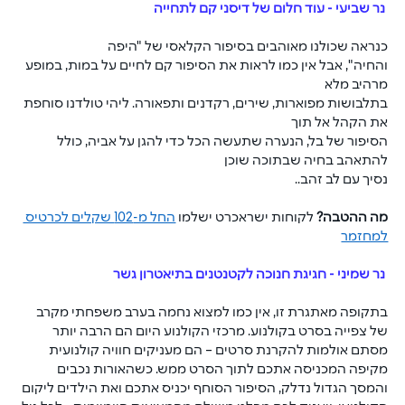
 נר שביעי - עוד חלום של דיסני קם לתחייה 
כנראה שכולנו מאוהבים בסיפור הקלאסי של "היפה
והחיה", אבל אין כמו לראות את הסיפור קם לחיים על במות, במופע 
מרהיב מלא
בתלבושות מפוארות, שירים, רקדנים ותפאורה. ליהי טולדנו סוחפת 
את הקהל אל תוך
הסיפור של בל, הנערה שתעשה הכל כדי להגן על אביה, כולל 
להתאהב בחיה שבתוכה שוכן
נסיך עם לב זהב.
.
מה ההטבה?
 לקוחות ישראכרט ישלמו 
החל מ-102 שקלים לכרטיס 
למחזמר
 נר שמיני - חגיגת חנוכה לקטנטנים בתיאטרון גשר 
בתקופה מאתגרת זו, אין כמו למצוא נחמה בערב משפחתי מקרב 
של צפייה בסרט בקולנוע. מרכזי הקולנוע היום הם הרבה יותר 
מסתם אולמות להקרנת סרטים – הם מעניקים חוויה קולנועית 
מקיפה המכניסה אתכם לתוך הסרט ממש. כשהאורות נכבים 
והמסך הגדול נדלק, הסיפור הסוחף יכניס אתכם ואת הילדים ליקום 