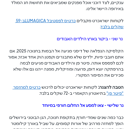
ענקיים, לצד דוכני אוכל מפנקים שמביאים את תחושת חג המולד 
באירופה היישר אלינו
.
לקוחות ישראכרט מקבלים 
כרטיס לפסטיבל 
LUMAGICA
ב-59 
שקלים בלבד
.
נר שני - ביקור בארץ הילדים האבודים
הקלסיקה הנפלאה של דיסני מגיעה אל הבמות בחנוכה 2025. אם 
אתם חובבי פיות, ילדים שלא מתבגרים וקפטן הוק אחד אכזר, אסור 
לכם לפספס אותה. פיטר פן והילדים האבודים מגיעים לבמה 
בהרפתקה יוצא דופן, פרועה ומוזיקלית, ממנה ייהנו גם אלו שלא 
מכירים את הסיפור המקורי.
הטבה להצגה: 
לקוחות ישראכרט יכולים לרכוש 
כרטיס למחזמר 
"פיטר פן"
 בתיאטרון הקאמרי ב-72 שקלים בלבד.
נר שלישי - צאו למסע אל החלום חורפי במיוחד
כבר כמה שנים שמדי חורף, בתקופת חנוכה, הגן הבוטני בירושלים 
הופך למחזה מרהיב של אורות קסומים. על שביל באורך קילומטר 