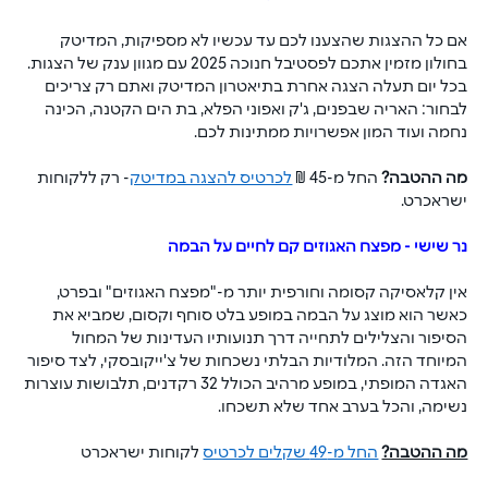
אם כל ההצגות שהצענו לכם עד עכשיו לא מספיקות, המדיטק 
בחולון מזמין אתכם לפסטיבל חנוכה 2025 עם מגוון ענק של הצגות. 
בכל יום תעלה הצגה אחרת בתיאטרון המדיטק ואתם רק צריכים 
לבחור: האריה שבפנים, ג'ק ואפוני הפלא, בת הים הקטנה, הכינה 
נחמה ועוד המון אפשרויות ממתינות לכם.
מה ההטבה?
 החל מ-45 ₪ 
לכרטיס להצגה במדיטק
- רק ללקוחות 
ישראכרט.
נר שישי - מפצח האגוזים קם לחיים על הבמה
אין קלאסיקה קסומה וחורפית יותר מ-"מפצח האגוזים" ובפרט, 
כאשר הוא מוצג על הבמה במופע בלט סוחף וקסום, שמביא את 
הסיפור והצלילים לתחייה דרך תנועותיו העדינות של המחול 
המיוחד הזה. המלודיות הבלתי נשכחות של צ'ייקובסקי, לצד סיפור 
האגדה המופתי, במופע מרהיב הכולל 32 רקדנים, תלבושות עוצרות 
נשימה, והכל בערב אחד שלא תשכחו.
מה ההטבה?
החל מ-49 שקלים לכרטיס
 לקוחות ישראכרט 