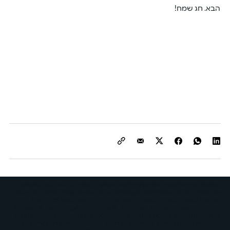
הבא. חג שמח!
הנפקת הכרטיס וגובה המסגרת נתונים לשיקול דעתה הבלעדי של המנפיקה
ישראכרט בע"מ ו/או פרימיום אקספרס בע"מ ו/או ישראכרט מימון בע"מ ו/או
הבנק ובכפוף לתנאיה. בכפוף לתנאי החברה ולתנאים המפורטים באתר,
ההטבות עשויות להשתנות מעת לעת. אי עמידה בפירעון ההלוואה או האשראי
עלולה לגרור חיוב בריבית פיגורים והליכי הוצאה לפועל. הנפקת הכרטיס וגובה
המסגרת נתונים לשיקול דעתה הבלעדי של המנפיקה ישראכרט בע"מ ו/או