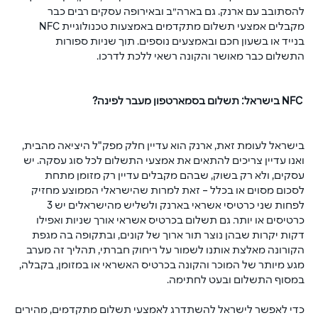
להסתובב עם ארנק. גם בארה״ב ובאירופה עסקים רבים כבר 
מקבלים אמצעי תשלום מתקדמים באמצעות טכנולוגיית NFC 
בנייד או בשעון חכם ובאמצעים נוספים. תוך שניות ספורות 
התשלום כבר מאושר והקונה רשאי ללכת לדרכו.
‏ NFC בישראל: תשלום בסמארטפון מעבר לפינה?
בישראל לעומת זאת, ארנק הוא עדיין חלק מפק"ל היציאה מהבית, 
ואנו עדיין צריכים להתאים את אמצעי התשלום לכל סוג עסקה. יש 
עסקים, ולא רק בשוק, שבהם מקבלים עדיין רק מזומן מתחת 
לסכום מסוים או בכלל – זאת למרות שהישראלי הממוצע מחזיק 
לפחות שני כרטיסי אשראי בארנק ולשליש מהישראלים יש 3 
כרטיסים או יותר. גם תשלום בכרטיס אשראי אורך שניות ואפילו 
דקות יקרות שבהן נוצר תור ארוך של קונים, ובתקופה בה מגפת 
הקורונה מאלצת אותנו לשמור על ריחוק חברתי, תהליך זה מערב 
מגע מיותר של המוכר והקונה בכרטיס האשראי או במזומן, בקבלה, 
במסוף התשלום ובעט לחתימה.
כדי לאפשר לישראל להשתדרג לאמצעי תשלום מתקדמים, מהירים 