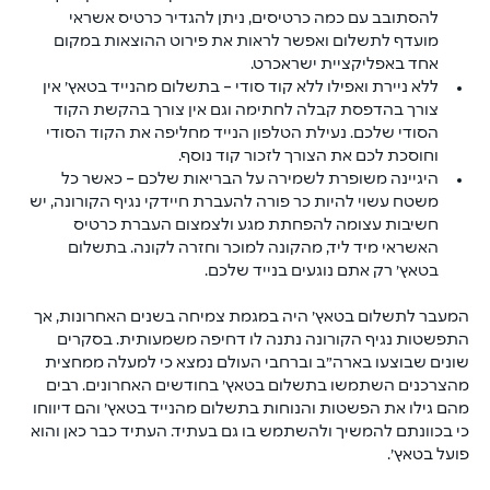
להסתובב עם כמה כרטיסים, ניתן להגדיר כרטיס אשראי 
מועדף לתשלום ואפשר לראות את פירוט ההוצאות במקום 
אחד באפליקציית ישראכרט.
ללא ניירת ואפילו ללא קוד סודי – בתשלום מהנייד בטאץ׳ אין 
צורך בהדפסת קבלה לחתימה וגם אין צורך בהקשת הקוד 
הסודי שלכם. נעילת הטלפון הנייד מחליפה את הקוד הסודי 
וחוסכת לכם את הצורך לזכור קוד נוסף.
היגיינה משופרת לשמירה על הבריאות שלכם – כאשר כל 
משטח עשוי להיות כר פורה להעברת חיידקי נגיף הקורונה, יש 
חשיבות עצומה להפחתת מגע ולצמצום העברת כרטיס 
האשראי מיד ליד, מהקונה למוכר וחזרה לקונה. בתשלום 
בטאץ׳ רק אתם נוגעים בנייד שלכם.
המעבר לתשלום בטאץ׳ היה במגמת צמיחה בשנים האחרונות, אך 
התפשטות נגיף הקורונה נתנה לו דחיפה משמעותית. בסקרים 
שונים שבוצעו בארה״ב וברחבי העולם נמצא כי למעלה ממחצית 
מהצרכנים השתמשו בתשלום בטאץ׳ בחודשים האחרונים. רבים 
מהם גילו את הפשטות והנוחות בתשלום מהנייד בטאץ׳ והם דיווחו 
כי בכוונתם להמשיך ולהשתמש בו גם בעתיד. העתיד כבר כאן והוא 
פועל בטאץ׳.