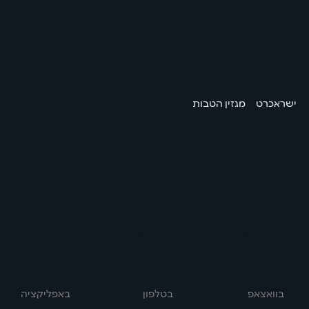
הקידמה
משתלמת:
איך ולמה
תשלום
/
/
ישראכרט
מגזין הטבות
באמצעות
NFC בטאצ'
הוא העתיד
בית ישראכרט, רחוב בר כוכבא 12, בני ברק
בוואצאפ
באפליקציה
בטלפון