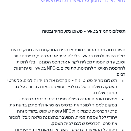
לחצו כאן כדי לחסוך על הוצאות בכרטיס אשראי
תשלום מהנייד בטאץ׳ – פשוט, נקי, מהיר ובטוח
חשבו כמה מהר התור בסופר או בבית המרקחת היה מתקדם אם 
כולם היו משלמים בטאץ׳. בלי להעביר את הכרטיס, לעיתים שוב 
ושוב, עד שהמסוף מצליח לקרוא את הפס המגנטי ובלי לחכות 
להדפסת האישור לחתימה. לתשלום ב-NFC בטאץ׳ יש יתרונות 
רבים:
תשלום מהיר, פשוט ונוח – מקרבים את הנייד והולכים. כל פרטי 
העסקה נשלחים אליכם לנייד ומוצגים בצורה ברורה על גבי 
המסך שלכם.
צמצום הונאות והגנה כפולה מפני גניבת פרטי הכרטיס – 
במקום למסור למוכר את כרטיס האשראי ולהסתכן בהעתקת 
פרטי הכרטיס, טכנולוגיית NFC עושה שימוש בקוד מזהה 
ייחודי לכל עסקת קנייה, המועבר בהצפנה מלאה מבלי למסור 
את פרטי הכרטיס שלכם לבית העסק.
ריכוז כל ההוצאות וכרטיסי האשראי במקום אחד – אין צורך 