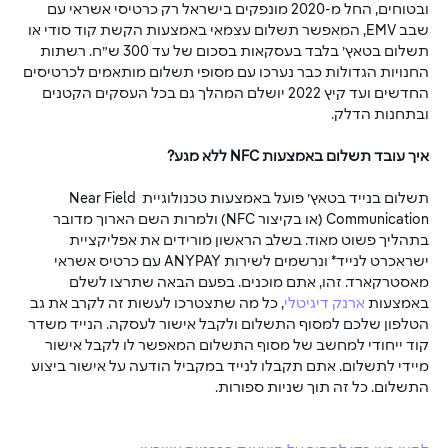
ובטוחים, החל מ-2020 מונפקים בישראל רק כרטיסי אשראי עם 
שבב EMV, המאפשר תשלום עצמאי באמצעות הקשת קוד סודי או 
תשלום בטאץ׳ בלבד בעסקאות בסכום של עד 300 ש״ח. רשתות 
החנויות הגדולות כבר נערכו עם מסופי תשלום מותאמים לכרטיסים 
החדשים ועד קיץ 2022 יושלם המהלך גם בכל העסקים הקטנים 
ובתחנות הדלק.
איך עובד תשלום באמצעות NFC ללא מגע?
תשלום בנייד בטאץ׳ פועל באמצעות טכנולוגיית Near Field 
Communication (או בקיצור NFC) ולמרות השם הארוך מדובר 
בתהליך פשוט מאוד. בשלב הראשון מורידים את אפליקציית 
ישראכרט לנייד* ונרשמים לשירות ANYPAY עם כרטיס אשראי 
מאסטרקארד. זהו, אתם מוכנים. בפעם הבאה שתרצו לשלם 
באמצעות 
ארנק דיגיטלי
, כל מה שתצטרכו לעשות זה לקרב את גב 
הטלפון שלכם למסוף התשלום ולקבל אישור לעסקה. הנייד משדר 
קוד ייחודי למחשב של מסוף התשלום המאפשר לו לקבל אישור 
מיידי לתשלום. אתם תקבלו לנייד במקביל הודעה על אישור ביצוע 
התשלום. כל זה תוך שניות ספורות.