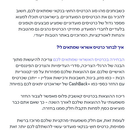
כשבוחנים מהו סוג הכרטיס החוץ-בנקאי שמתאים לכם, חשוב 
להכיר גם את הכרטיסים המועדוניים. בישראכרט תוכלו למצוא 
מספר גדול של כרטיסים מועדוניים שמציע מבצעים וקופונים 
בלעדיים לחברי המועדון. מחזיקי הכרטיס נהנים גם מהטבות 
והנחות לאטרקציות, המרוכזים באתר הטבות ייעודי. 
 איך לבחור כרטיס אשראי שמתאים לי?
הבחירה בכרטיס האשראי שמתאים לכם
 צריכה להיעשות מתוך 
הבנה של הרגלי הצריכה, סדרי העדיפויות והצרכים הפיננסיים 
האישיים שלכם. אם ההוצאות שלכם מפוזרות על פני קטגוריות 
רבות – כמו מזון, ביגוד, חשבונות ורכישות אונליין – ייתכן שכרטיס 
עם החזר כספי כמו +CashBack של ישראכרט יתאים לכם במיוחד. 
ריכוז ההוצאות בכרטיס קאשבק פלוס מאפשר לצבור החזר 
משמעותי על ההוצאות שלכם לאורך השנה – כך שאם אתם כבר 
מוציאים כסף, לפחות תקבלו חלק ממנו בחזרה.
לעומת זאת, אם חלק משמעותי מהקניות שלכם מרוכז ברשת 
מסוימת, כרטיס חוץ-בנקאי מועדוני עשוי להשתלם לכם יותר. זאת 