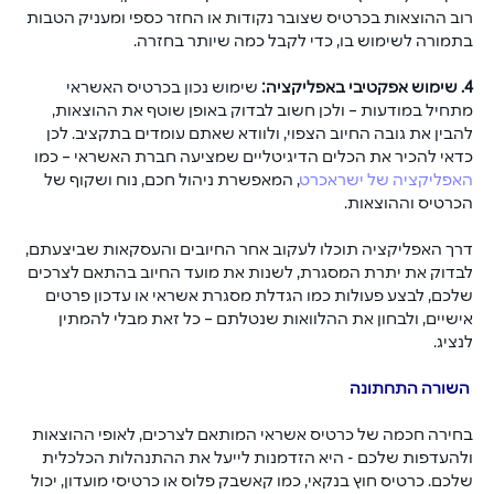
רוב ההוצאות בכרטיס שצובר נקודות או החזר כספי ומעניק הטבות 
בתמורה לשימוש בו, כדי לקבל כמה שיותר בחזרה.
4. שימוש אפקטיבי באפליקציה:
 שימוש נכון בכרטיס האשראי 
מתחיל במודעות – ולכן חשוב לבדוק באופן שוטף את ההוצאות, 
להבין את גובה החיוב הצפוי, ולוודא שאתם עומדים בתקציב. לכן 
כדאי להכיר את הכלים הדיגיטליים שמציעה חברת האשראי – כמו 
האפליקציה של ישראכרט
, המאפשרת ניהול חכם, נוח ושקוף של 
הכרטיס וההוצאות. 
דרך האפליקציה תוכלו לעקוב אחר החיובים והעסקאות שביצעתם, 
לבדוק את יתרת המסגרת, לשנות את מועד החיוב בהתאם לצרכים 
שלכם, לבצע פעולות כמו הגדלת מסגרת אשראי או עדכון פרטים 
אישיים, ולבחון את ההלוואות שנטלתם – כל זאת מבלי להמתין 
לנציג.
 השורה התחתונה
בחירה חכמה של כרטיס אשראי המותאם לצרכים, לאופי ההוצאות 
ולהעדפות שלכם - היא הזדמנות לייעל את ההתנהלות הכלכלית 
שלכם. כרטיס חוץ בנקאי, כמו קאשבק פלוס או כרטיסי מועדון, יכול 