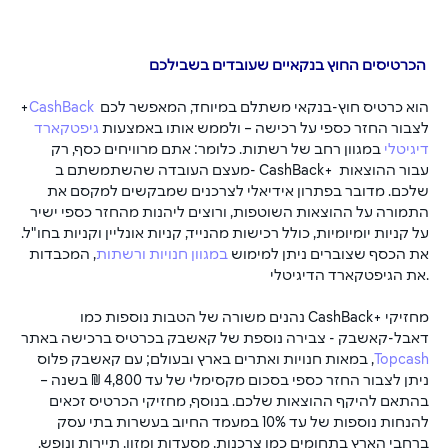
 הכרטיסים החוץ בנקאיים שעובדים בשבילכם
 הוא כרטיס חוץ-בנקאי משתלם במיוחד, המאפשר לכם 
CashBack
+
לצבור החזר כספי על רכישה – ולממש אותו באמצעות 
גיפטקארד 
דיגיטלי
 במגוון רחב של רשתות. כלומר: אתם מרוויחים כסף, רק 
מעצם העובדה שהשתמשתם ב- CashBack+ עבור ההוצאות 
שלכם. מדובר בפתרון אידיאלי לצרכנים שמבקשים למקסם את 
התמורה על ההוצאות השוטפות, ורוצים ליהנות מהחזר כספי ישיר 
על קניות יומיומיות, כולל רכישות מהנייד, קניות אונליין וקניות בחו"ל. 
את הכסף שצוברים ניתן למימוש 
במגוון חנויות ורשתות
, המכבדות 
את הגיפטקארד הדיגיטלי.
מחזיקי +CashBack נהנים משורה של הטבות נוספות כמו 
דאבל-קאשבק - צבירה נוספת של קאשבק בכרטיס ברכישה באתר 
Topcash
, במאות חנויות ואתרים בארץ ובעולם; עם קאשבק פלוס 
ניתן לצבור החזר כספי בסכום מקסימלי של עד 4,800 ₪ בשנה – 
בהתאם להיקף ההוצאות שלכם. בנוסף, מחזיקי הכרטיס זכאים 
להנחות נוספות של עד 10% במעמד החיוב בעשרות בתי עסק 
ברחבי הארץ בתחומים כמו צרכנות, מסעדות ומזון, תיירות ונופש.