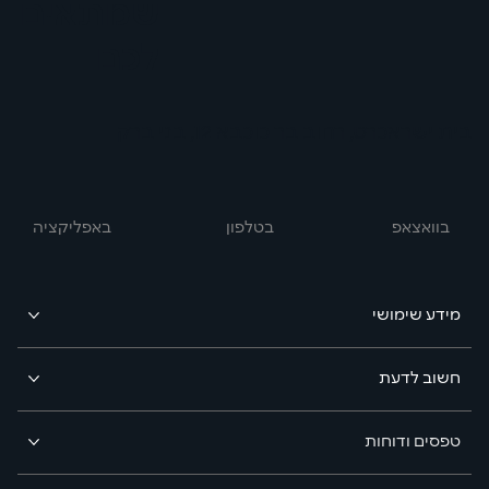
שמתאים
לכם
בית ישראכרט, רחוב בר כוכבא 12, בני ברק
בוואצאפ
באפליקציה
בטלפון
מידע שימושי
חשוב לדעת
טפסים ודוחות