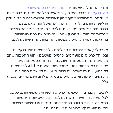
וזו רק ההתחלה. יש עוד 
יתרונות רבים לכרטיסי אשראי 
חוץ-בנקאיים
. בכרטיסים חוץ-בנקאיים מכל הסוגים, ניתן לבחור את 
מועד החיוב החודשי מתוך מגוון תאריכים, ובישראכרט תוכלו לעדכן 
או לשנות אותו בקלות דרך האתר או האפליקציה. אמנם גם 
בכרטיסים בנקאיים ניתן לעיתים לבחור מועד חיוב, אך הם כוללים 
מגבלות מדיניות של הבנק – מה שמצמצם את רמת הגמישות 
בהתאמת תנאי הכרטיס להכנסות וההוצאות החודשיות שלכם.
מעבר לכך, אחד היתרונות הבולטים של כרטיסים חוץ-בנקאיים – 
ובמיוחד כרטיסים מועדוניים וכרטיסי קאשבק – הוא ההטבות שהם 
מציעים: הנחות במעמד החיוב, צבירת החזר כספי, מבצעים 
ייחודיים כמו הנחות למגוון אטרקציות והצגות או 1+1 על כרטיסים 
לקולנוע, שיתופי פעולה עם רשתות, וגישה למוצרים במחירים 
מועדפים. לעומת זאת, כרטיסים בנקאיים לרוב אינם כוללים הטבות 
כלל.
לרבים זה כבר ברור שכאשר כרטיס האשראי משמש אותם כמעט 
לכל הוצאה חודשית – משתלם לבחור בכרטיס שמחזיר משהו 
בתמורה. בין אם מדובר בהחזר כספי, הנחות או גמישות בשירות – 
כרטיס חוץ-בנקאי לרוב יהיה משתלם יותר.