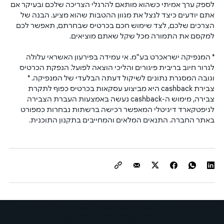
לספק ערך אמיתי כשהוא מותאם להרגלי הצריכה שלכם ובעיקר אם 
אתם יודעים כיצד לנצל את מגוון ההטבות שהוא מציע. הבנה של 
הצרכים שלכם, לצד שימוש חכם בכרטיס שבחרתם, תאפשר לכם 
למקסם את התמורה מכל שקל שאתם מוציאים.
* המנפיקה ישראכרט בע"מ. אי עמידה בפירעון האשראי עלולה 
לגרור חיוב בריבית פיגורים והליכי הוצאה לפועל. הנפקת הכרטיס 
וגובה המסגרת נתונים לשיקול דעתה הבלעדי של המנפיקה. * 
צבירת cashback היא מביצוע עסקאות בכרטיס כפוף לתקרת 
צבירה, מימוש ה-cashback נעשה באמצעות העברת הצבירה 
לגיפטקארד דיגיטלי המאפשר רכישה ברשתות נבחרות כמפורט 
באתר החברה. התנאים המלאים והמחייבים בתקנון התוכנית. 
הנפקת הכרטיס וגובה המסגרת נתונים לשיקול דעתה הבלעדי של המנפיקה
ישראכרט בע"מ ו/או פרימיום אקספרס בע"מ ו/או ישראכרט מימון בע"מ ו/או
הבנק ובכפוף לתנאיה. בכפוף לתנאי החברה ולתנאים המפורטים באתר,