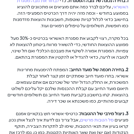
1. בחירה נכונה של גובה המסגרת:
 כדי 
לבחור את גובה מסגרת 
האשראי
, עליכם לברר כמה אתם מוציאים או מתכוונים להוציא 
בממוצע בחודש - וכמה מזה יהיה דרך הכרטיס הספציפי הזה. 
בחישוב כדאי לכלול קניות שוטפות, חשבונות והוצאות מזדמנות 
כמו חופשות, תשלומים על טיפולים רפואיים ועוד. 
בכל מקרה, רצוי לקבוע את מסגרת האשראי בכרטיס כ-30% מעל 
ממוצע ההוצאות החודשי, כדי להשאיר מרווח ביטחון להוצאות לא 
צפויות. המסגרת אמורה לשקף את מצבכם הכלכלי ואם חל שינוי, 
לטובה או לרעה, כדאי להגדיל או להקטין את המסגרת בהתאם.
2. בחירה חכמה של מועד החיוב:
 המפתח להימנעות מחריגות 
אשראי. בחרו מועד חיוב שמתקיים זמן קצר לאחר קבלת 
המשכורת, או החלק הגדול יותר של שכרכם אם אתם עצמאים. 
תיאום מועד החיוב עם קבלת ההכנסות שלכם יקל עליכם לשלוט 
בהוצאות. קחו בחשבון בקביעת מועד החיוב גם תשלומים חודשיים 
קבועים מהותיים, כמו משכנתא או שכר דירה.
3. ניצול מירבי של ההטבות:
 כרטיסי אשראי חוץ בנקאיים אמנם 
מציעים 
סל הטבות מרשים
, אבל צריך גם לדעת איך לנצל אותן נכון. 
קראו בעיון את תנאי ההטבות, שימו לב לתקרות הצבירה, תוקף 
הנקודות (אם יש) ואת שאר האותיות הקטנות. כמו כן, נסו לרכז את 