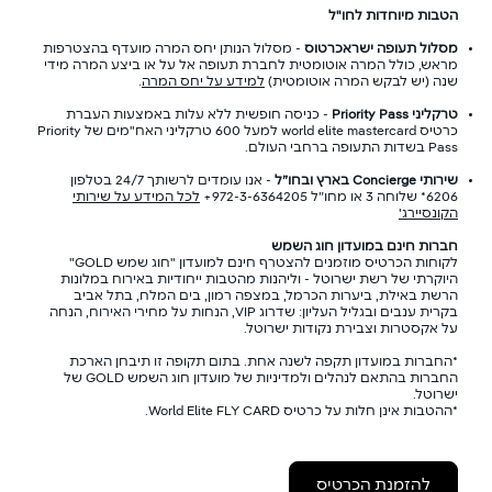
הטבות מיוחדות לחו"ל
מסלול תעופה ישראכרטוס
- מסלול הנותן יחס המרה מועדף בהצטרפות
מראש, כולל המרה אוטומטית לחברת תעופה אל על או ביצע המרה מידי
שנה (יש לבקש המרה אוטומטית)
למידע על יחס המרה
.
טרקליני Priority Pass
- כניסה חופשית ללא עלות באמצעות העברת
כרטיס world elite mastercard למעל 600 טרקליני האח"מים של Priority
Pass בשדות התעופה ברחבי העולם.
שירותי Concierge בארץ ובחו”ל
-
אנו עומדים לרשותך 24/7 בטלפון
6206* שלוחה 3 או מחו”ל 972-3-6364205+
לכל המידע על שירותי
הקונסיירג'
חברות חינם במועדון חוג השמש
לקוחות הכרטיס מוזמנים להצטרף חינם למועדון "חוג שמש GOLD"
היוקרתי של רשת ישרוטל - וליהנות מהטבות ייחודיות באירוח במלונות
הרשת באילת, ביערות הכרמל, במצפה רמון, בים המלח, בתל אביב
בקרית ענבים ובגליל העליון: שדרוג VIP, הנחות על מחירי האירוח, הנחה
על אקסטרות וצבירת נקודות ישרוטל.
*החברות במועדון תקפה לשנה אחת. בתום תקופה זו תיבחן הארכת
החברות בהתאם לנהלים ולמדיניות של מועדון חוג השמש GOLD של
ישרוטל.
*ההטבות אינן חלות על כרטיס World Elite FLY CARD.
להזמנת הכרטיס