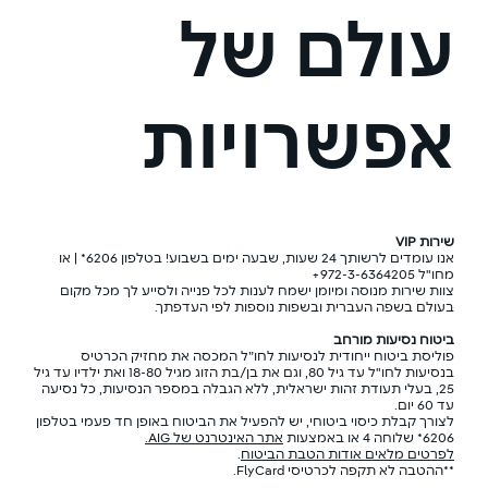
עולם של
אפשרויות
שירות VIP
אנו עומדים לרשותך 24 שעות, שבעה ימים בשבוע! בטלפון 6206* | או
מחו"ל 972-3-6364205+
צוות שירות מנוסה ומיומן ישמח לענות לכל פנייה ולסייע לך מכל מקום
בעולם בשפה העברית ובשפות נוספות לפי העדפתך.
ביטוח נסיעות מורחב
פוליסת ביטוח ייחודית לנסיעות לחו”ל המכסה את מחזיק הכרטיס
בנסיעות לחו"ל עד גיל 80, וגם את בן/בת הזוג מגיל 18-80 ואת ילדיו עד גיל
25, בעלי תעודת זהות ישראלית, ללא הגבלה במספר הנסיעות, כל נסיעה
עד 60 יום.
לצורך קבלת כיסוי ביטוחי, יש להפעיל את הביטוח באופן חד פעמי בטלפון
6206* שלוחה 4 או באמצעות
אתר האינטרנט של AIG.
לפרטים מלאים אודות הטבת הביטוח
.
**ההטבה לא תקפה לכרטיסי FlyCard.