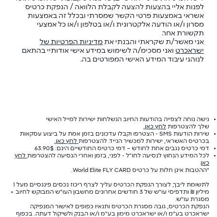
לפנות אליי בהצעות להצעה לקבלת הלוואה / הנפקת כרטיס
אשראי באמצעות פרטי הקשר שמסרתי ובכלל זה באמצעות
מסרון ו/או הודעה אלקטרונית ו/או בטלפון ו/או כל אמצעי
תקשורת אחר.
אני מאשר/ת שקראתי והבנתי את
מדיניות הפרטיות של
ישראכרט
ואני מסכימ/ה לשימוש במידע אישי אודותיי בהתאם
לנוהגי עיבוד המידע האישי המפורטים בה.
גישה נוחה לצפייה בהודעות החיוב הנשלחות ישירות למייל האישי
שלך
להצטרפות
לחץ כאן.
שירות הודעות SMS - הצטרפו וקבלו עדכונים בזמן אמת על ביצוע עסקאות
בכרטיס האשראי, ישירות למכשיר הנייד.
להצטרפות
לחץ כאן.
דמי כרטיס נגבים אחת לחודש – דמי כרטיס החודשיים הינם: 63.90$
לכל המידע הנחוץ לנסיעה לחו"ל - לפני, בזמן ואחרי הנסיעה
ל
הצטרפות
לחץ
כאן
*ההטבות אינן חלות על כרטיס World Elite FLY CARD.
לתשומת ליבך, לצורך הנפקת הכרטיס עליך לצרף ריכוז נכסים פיננסיים מעל 1
מיליון ₪ ותדפיסי עו"ש של 3 חודשים אחרונים מחשבון העו"ש המבוקש לחיוב +
מסגרת עו"ש.
הנפקת הכרטיס, גובה מסגרת הכרטיס ותנאיו כפופים לאישור המנפיקה
ישראכרט בע"מ ו/או ישראכרט מימון בע"מ ו/או הבנק ולשיקול דעתה. בכפוף