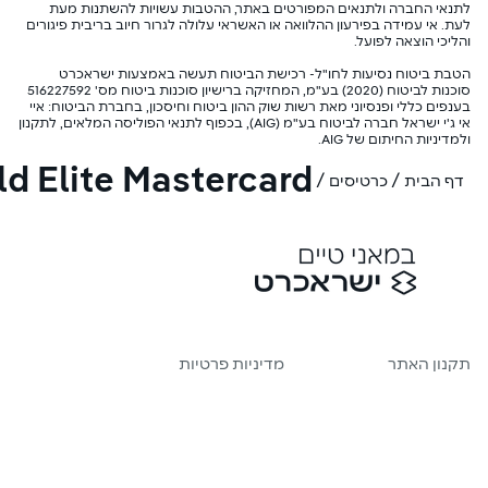
לתנאי החברה ולתנאים המפורטים באתר, ההטבות עשויות להשתנות מעת
לעת. אי עמידה בפירעון ההלוואה או האשראי עלולה לגרור חיוב בריבית פיגורים
והליכי הוצאה לפועל.
הטבת ביטוח נסיעות לחו"ל- רכישת הביטוח תעשה באמצעות ישראכרט
סוכנות לביטוח (2020) בע"מ, המחזיקה ברישיון סוכנות ביטוח מס' 516227592
בענפים כללי ופנסיוני מאת רשות שוק ההון ביטוח וחיסכון, בחברת הביטוח: איי
אי ג'י ישראל חברה לביטוח בע"מ (AIG), בכפוף לתנאי הפוליסה המלאים, לתקנון
ולמדיניות החיתום של AIG.
d Elite Mastercard
/
/
דף הבית
כרטיסים
תקנון האתר
מדיניות פרטיות