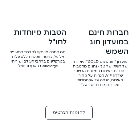
חברות חינם
הטבות מיוחדות
במועדון חוג
לחו"ל
השמש
יחס המרה מועדף לחברת התעופה
אל על, כניסה חופשית ללא עלות
בטרקלינים ברחבי העולם ושירותי
מועדון "חוג שמש GOLD" היוקרתי
Concierge בארץ ובחו”ל
של רשת ישרוטל - נהנים מהטבות
ייחודיות באירוח במלונות הרשת:
שדרוג VIP, הנחות על מחירי
האירוח, הנחה על אקסטרות
וצבירת נקודות ישרוטל*
להזמנת הכרטיס